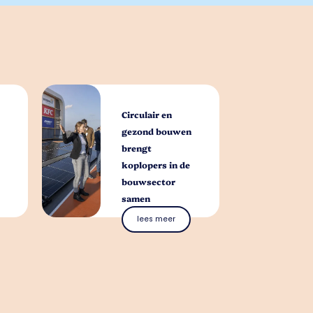
Circulair en
gezond bouwen
brengt
koplopers in de
bouwsector
samen
lees meer