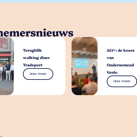
rnemersnieuws
Terugblik
ALV+: de koers
walking diner
van
Tradeport
Ondernemend
Venlo
lees meer
lees meer