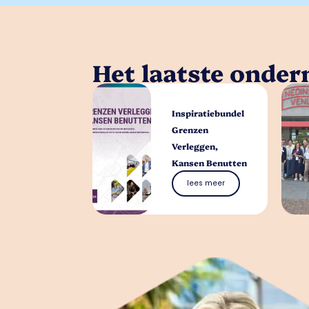
Het laatste onde
Inspiratiebundel
Grenzen
Verleggen,
Kansen Benutten
lees meer