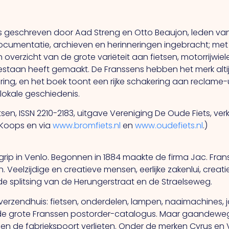
.
 is geschreven door Aad Streng en Otto Beaujon, leden van
umentatie, archieven en herinneringen ingebracht; met 
 overzicht van de grote variëteit aan fietsen, motorrijwie
taan heeft gemaakt. De Franssens hebben het merk altijd
ering, en het boek toont een rijke schakering aan reclame-
lokale geschiedenis.
tsen, ISSN 2210-2183, uitgave Vereniging De Oude Fiets, verk
n Koops en via
www.bromfiets.nl
en
www.oudefiets.nl
.)
egrip in Venlo. Begonnen in 1884 maakte de firma Jac. Fra
Veelzijdige en creatieve mensen, eerlijke zakenlui, creatief
e splitsing van de Herungerstraat en de Straelseweg.
ls verzendhuis: fietsen, onderdelen, lampen, naaimachines
de grote Franssen postorder-catalogus. Maar gaandeweg l
len de fabriekspoort verlieten. Onder de merken Cyrus en