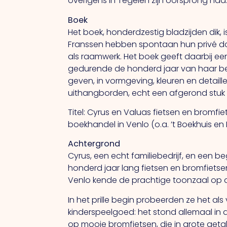
overigens in Tegelen zijn oorsprong had
Boek
Het boek, honderdzestig bladzijden dik,
Franssen hebben spontaan hun privé doc
als raamwerk. Het boek geeft daarbij een
gedurende de honderd jaar van haar bes
geven, in vormgeving, kleuren en detaill
uithangborden, echt een afgerond stuk 
Titel: Cyrus en Valuas fietsen en bromfie
boekhandel in Venlo (o.a. ’t Boekhuis e
Achtergrond
Cyrus, een echt familiebedrijf, en een b
honderd jaar lang fietsen en bromfietsen. 
Venlo kende de prachtige toonzaal op d
In het prille begin probeerden ze het a
kinderspeelgoed: het stond allemaal in 
op mooie bromfietsen, die in grote geta