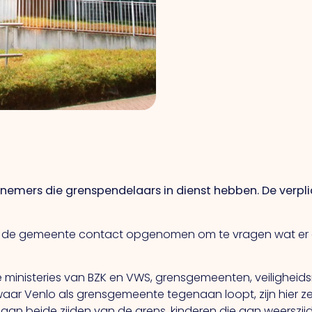
rnemers die grenspendelaars in dienst hebben. De verpl
 de gemeente contact opgenomen om te vragen wat er g
e ministeries van BZK en VWS, grensgemeenten, veiligheidsre
ar Venlo als grensgemeente tegenaan loopt, zijn hier ze
aan beide zijden van de grens, kinderen die aan weerszi