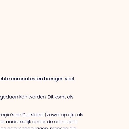
ichte coronatesten brengen veel
edaan kan worden. Dit komt als
gio’s en Duitsland (zowel op rijks als
er nadrukkelijk onder de aandacht
jden naar school gaan, mensen die