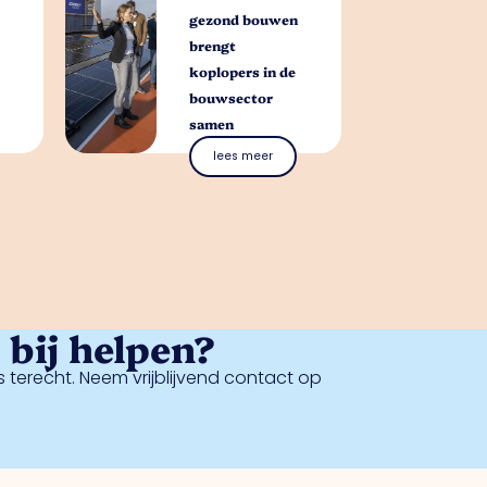
gezond bouwen
brengt
koplopers in de
bouwsector
samen
lees meer
bij helpen?
 terecht. Neem vrijblijvend contact op