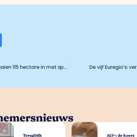
Jagers, boeren en provincie Limburg zaaien 115 hectare in met speciaal zaadmengsel
De vijf Euregio’s: 
rnemersnieuws
Terugblik
ALV+: de koers