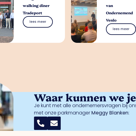
walking diner
van
Tradeport
Ondernemend
Venlo
lees meer
lees meer
Waar kunnen we je 
Je kunt met alle ondernemersvragen bij ons
met onze parkmanager
Meggy Blanken
: