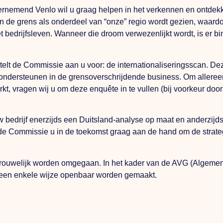
rnemend Venlo wil u graag helpen in het verkennen en ontdekk
n de grens als onderdeel van “onze” regio wordt gezien, waardo
 bedrijfsleven. Wanneer die droom verwezenlijkt wordt, is er b
elt de Commissie aan u voor: de internationaliseringsscan. De
ndersteunen in de grensoverschrijdende business. Om allereer
rkt, vragen wij u om deze enquête in te vullen (bij voorkeur doo
w bedrijf enerzijds een Duitsland-analyse op maat en anderzijd
de Commissie u in de toekomst graag aan de hand om de strateg
ertrouwelijk worden omgegaan. In het kader van de AVG (Alge
geen enkele wijze openbaar worden gemaakt.
: