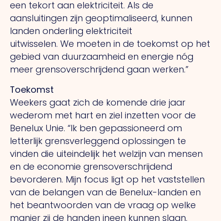
een tekort aan elektriciteit.
Als
de
aansluitingen zijn geoptimali­seerd, kunnen
landen onderling elektriciteit
uitwisselen.
We
moeten in de toekomst op het
gebied van duur­zaamheid en energie nóg
meer grens­overschrijdend gaan werken.”
Toekomst
Weekers gaat zich de komende drie jaar
wederom met hart en ziel inzetten voor de
Benelux Unie.
“Ik
ben gepassioneerd om
letterlijk grens­verleggend oplos­singen te
vinden die uiteindelijk het welzijn van mensen
en de economie grens­overschrijdend
bevorderen. Mijn focus ligt op het vast­­stellen
van de belangen van de Benelux-landen en
het beantwoorden van de vraag op welke
manier zij de handen ineen kunnen slaan.