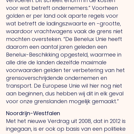
vervoeren.
Dit
scheelt enorm in de kosten
voor wat betreft ondernemers.” Voorheen
golden er per land ook aparte regels voor
wat betreft de ladings­zwaarte en -grootte,
waardoor vracht­wagens vaak de grens niet
mochten oversteken.
“De
Benelux Unie heeft
daarom een aantal jaren geleden een
Benelux-Beschikking opgesteld, waarmee in
alle drie de landen dezelfde maximale
voorwaarden gelden ter verbetering van het
grens­overschrijdende onder­nemen en
transport.
De
Europese Unie wil hier nog niet
aan beginnen, dus hebben wij dit in elk geval
voor onze grenslanden mogelijk gemaakt.”
Noordrijn-Westfalen
Met het nieuwe Verdrag uit 2008, dat in 2012 is
ingegaan, is er ook op basis van een politieke