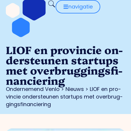
navigatie
LIOF en pro­vin­cie on­
der­steu­nen star­tups
met over­brug­gings­fi­
nan­cie­ring
Ondernemend Venlo
>
Nieuws
>
LIOF en pro­
vin­cie on­der­steu­nen star­tups met over­brug­
gings­fi­nan­cie­ring