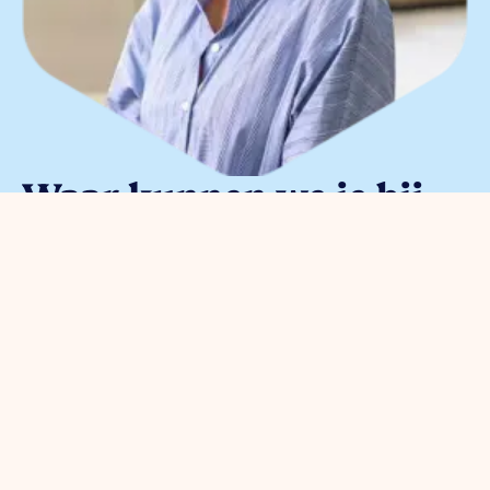
Waar kunnen we je bij
helpen?
Je kunt met alle
ondernemersvragen bij ons terecht.
Neem vrijblijvend contact op met
onze parkmanager
Meggy Blanken
: