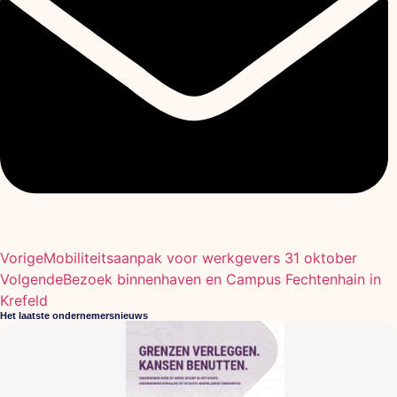
Vorige
Mobiliteitsaanpak voor werkgevers 31 oktober
Volgende
Bezoek binnenhaven en Campus Fechtenhain in
Krefeld
Het laatste ondernemersnieuws