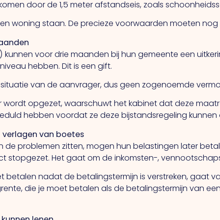
komen door de 1,5 meter afstandseis, zoals schoonheidss
gen woning staan. De precieze voorwaarden moeten nog 
 maanden
) kunnen voor drie maanden bij hun gemeente een uitkerin
iveau hebben. Dit is een gift.
le situatie van de aanvrager, dus geen zogenoemde vermo
 wordt opgezet, waarschuwt het kabinet dat deze maatre
eduld hebben voordat ze deze bijstandsregeling kunnen
n verlagen van boetes
 de problemen zitten, mogen hun belastingen later betal
rect stopgezet. Het gaat om de inkomsten-, vennootschap
 betalen nadat de betalingstermijn is verstreken, gaat va
rente, die je moet betalen als de betalingstermijn van ee
 kunnen lenen