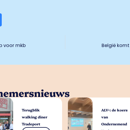
lp voor mkb
België komt 
rnemersnieuws
Terugblik
ALV+: de koers
walking diner
van
Tradeport
Ondernemend