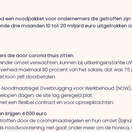
d een noodpakket voor ondernemers die getroffen zij
ende drie maanden 10 tot 20 miljard euro uitgetrokken 
s die door corona thuis zitten
nder omzet verwachten, kunnen bij uitkeringsinstantie U
verheid maximaal 90 procent van het salaris, dat was 75
t loon zelf doorbetalen.
jke Noodmaatregel Overbrugging voor Werkbehoud (NOW),
elopen dagen, de site lag geregeld plat.
met een flexibel contract en voor oproepkrachten.
 krijgen 4.000 euro
troffen door de coronamaatregelen en hun omzet (bijna)
s noodvoorziening. Het gaat onder meer om de horeca, d