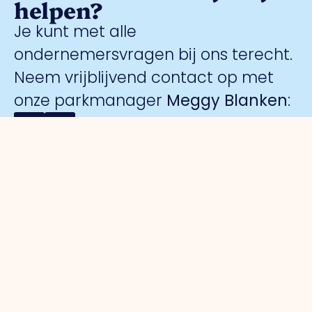
helpen?
Je kunt met alle
ondernemersvragen bij ons terecht.
Neem vrijblijvend contact op met
onze parkmanager
Meggy Blanken
:
Organisatie
Voor
Bedrijventerreinen
Veiligheid
ondernemers
Over ons
Trade Port
Collectieve
Werkorganisatie
Parkmanagement
Trade Port
camerabewa
Bestuur
Belangenbehartiging
zuid
Keurmerk
Samenwerkingen
Strategische
Noorderpoort
Veilig