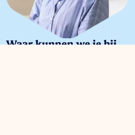
Waar kunnen we je bij
helpen?
Je kunt met alle
ondernemersvragen bij ons terecht.
Neem vrijblijvend contact op met
onze parkmanager
Meggy Blanken
: