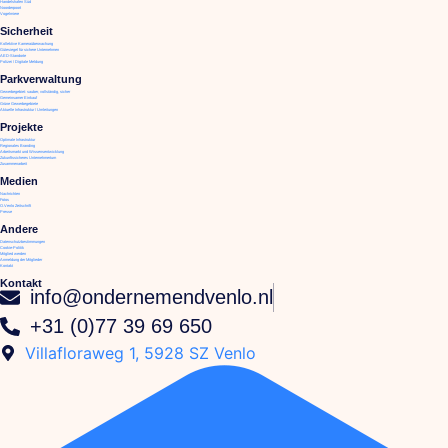
Handelshafen Süd
Noorderpoort
Vogelmiere
Sicherheit
Kollektive Kameraüberwachung
Gütesiegel für sichere Unternehmen
AED-Standorte
Polizei / Digitale Meldung
Parkverwaltung
Gewerbegebiet: sauber, vollständig, sicher
Gemeinsamer Einkauf
Grüne Gewerbegebiete
Aktuelle Infrastruktur / Umleitungen
Projekte
Optimale Infrastruktur
Regionales Branding
Arbeitsmarkt und Wissensentwicklung
Zukunftssicheres Unternehmertum
Zusammenarbeit
Medien
Nachrichten
Fotos
O.Venlo Zeitschrift
Presse
Andere
Datenschutzbestimmungen
Cookie-Politik
Mitglied werden
Anmeldung der Mitglieder
Kontakt
Kontakt
info@ondernemendvenlo.nl
+31 (0)77 39 69 650
Villafloraweg 1, 5928 SZ Venlo