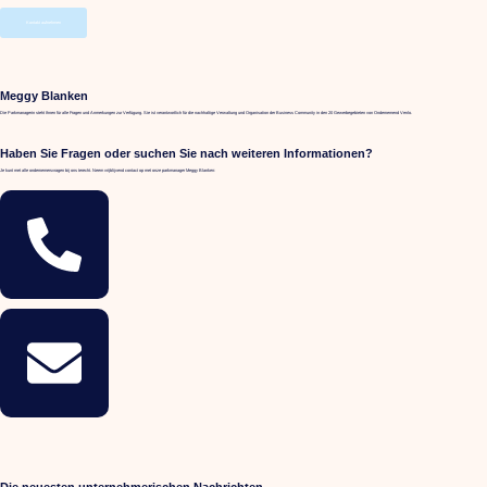
Kontakt aufnehmen
Meggy Blanken
Die Parkmanagerin steht Ihnen für alle Fragen und Anmerkungen zur Verfügung. Sie ist verantwortlich für die nachhaltige Verwaltung und Organisation der Business Community in den 20 Gewerbegebieten von Ondernemend Venlo.
Haben Sie Fragen oder suchen Sie nach weiteren Informationen?
Je kunt met alle ondernemersvragen bij ons terecht. Neem vrijblijvend contact op met onze parkmanager Meggy Blanken:
Die neuesten unternehmerischen Nachrichten