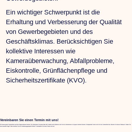
Ein wichtiger Schwerpunkt ist die
Erhaltung und Verbesserung der Qualität
von Gewerbegebieten und des
Geschäftsklimas. Berücksichtigen Sie
kollektive Interessen wie
Kameraüberwachung, Abfallprobleme,
Eiskontrolle, Grünflächenpflege und
Sicherheitszertifikate (KVO).
Vereinbaren Sie einen Termin mit uns!
Wir lernen gerne Unternehmer und ihre Organisationen kennen. Wir informieren Sie gerne über alle Vorteile und Kollektive, die Sie als Unternehmer in Anspruch nehmen können. Entreprendre Venlo ist für Sie als Unternehmer da. Machen Sie davon Gebrauch. Haben Sie
eine konkrete Frage? Oder möchten Sie ein Sondierungsgespräch führen? Vereinbaren Sie einen Termin mit uns!