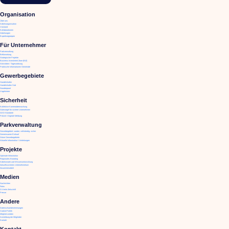
Organisation
Über uns
Arbeitsorganisation
Vorstand
Kollaborationen
Abteilungen
Expertisegroepen
Für Unternehmer
Parkverwaltung
Befürwortung
Strategische Projekte
Business Investment Zone (BIZ)
Aktivitäten / Tagesordnung
Praktische Informationen Gemeinde
Gewerbegebiete
Handelshafen
Handelshafen Süd
Noorderpoort
Vogelmiere
Sicherheit
Kollektive Kameraüberwachung
Gütesiegel für sichere Unternehmen
AED-Standorte
Polizei / Digitale Meldung
Parkverwaltung
Gewerbegebiet: sauber, vollständig, sicher
Gemeinsamer Einkauf
Grüne Gewerbegebiete
Aktuelle Infrastruktur / Umleitungen
Projekte
Optimale Infrastruktur
Regionales Branding
Arbeitsmarkt und Wissensentwicklung
Zukunftssicheres Unternehmertum
Zusammenarbeit
Medien
Nachrichten
Fotos
O.Venlo Zeitschrift
Presse
Andere
Datenschutzbestimmungen
Cookie-Politik
Mitglied werden
Anmeldung der Mitglieder
Kontakt
Kontakt