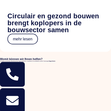
Circulair en gezond bouwen
brengt koplopers in de
bouwsector samen
mehr lesen
Womit können wir Ihnen helfen?
Sie können uns bei allen unternehmerischen Fragen kontaktieren. Kontaktieren Sie unverbindlich unseren Parkmanager
Meggy Blanken
: