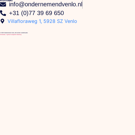
info@ondernemendvenlo.nl
+31 (0)77 39 69 650
Villafloraweg 1, 5928 SZ Venlo
© 2026 Ondernemend Venlo, alle rechten voorbehouden.
We4media - Agentur für digitales Marketing.