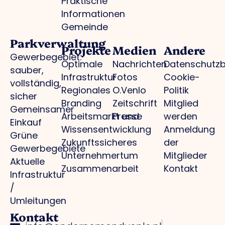
Praktische
Informationen
Gemeinde
Parkverwaltung
Projekte
Medien
Andere
Gewerbegebiet:
Optimale
Nachrichten
Datenschutz
sauber,
Infrastruktur
Fotos
Cookie-
vollständig,
Regionales
O.Venlo
Politik
sicher
Branding
Zeitschrift
Mitglied
Gemeinsamer
Arbeitsmarkt und
Presse
werden
Einkauf
Wissensentwicklung
Anmeldung
Grüne
Zukunftssicheres
der
Gewerbegebiete
Unternehmertum
Mitglieder
Aktuelle
Zusammenarbeit
Kontakt
Infrastruktur
/
Umleitungen
Kontakt