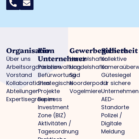
Organisation
Für
Gewerbegebiete
Sicherheit
Unternehmer
Über uns
Handelshafen
Kollektive
Arbeitsorganisation
Parkverwaltung
Handelshafen
Kameraüber
Vorstand
Befürwortung
Süd
Gütesiegel
Kollaborationen
Strategische
Noorderpoort
für sichere
Abteilungen
Projekte
Vogelmiere
Unternehmen
Expertisegroepen
Business
AED-
Investment
Standorte
Zone (BIZ)
Polizei /
Aktivitäten /
Digitale
Tagesordnung
Meldung