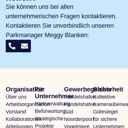
Sie können uns bei allen
unternehmerischen Fragen kontaktieren.
Kontaktieren Sie unverbindlich unseren
Parkmanager
Meggy Blanken
:
Organisation
Für
Gewerbegebiete
Sicherheit
Unternehmer
Über uns
Handelshafen
Kollektive
Parkverwaltung
Arbeitsorganisation
Handelshafen
Kameraüberwa
Befürwortung
Vorstand
Süd
Gütesiegel
Strategische
Kollaborationen
Noorderpoort
für sichere
Projekte
Abteilungen
Vogelmiere
Unternehmen