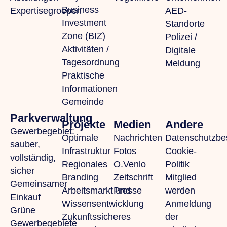
Business
Expertisegroepen
AED-
Investment
Standorte
Zone (BIZ)
Polizei /
Aktivitäten /
Digitale
Tagesordnung
Meldung
Praktische
Informationen
Gemeinde
Parkverwaltung
Projekte
Medien
Andere
Gewerbegebiet:
Optimale
Nachrichten
Datenschutzb
sauber,
Infrastruktur
Fotos
Cookie-
vollständig,
Regionales
O.Venlo
Politik
sicher
Branding
Zeitschrift
Mitglied
Gemeinsamer
Arbeitsmarkt und
Presse
werden
Einkauf
Wissensentwicklung
Anmeldung
Grüne
Zukunftssicheres
der
Gewerbegebiete