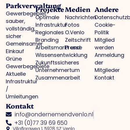
Parkverwaltung
Projekte
Medien
Andere
Gewerbegebiet:
Optimale
Nachrichten
Datenschutz
sauber,
Infrastruktur
Fotos
Cookie-
vollständig,
Regionales
O.Venlo
Politik
sicher
Branding
Zeitschrift
Mitglied
Gemeinsamer
Arbeitsmarkt und
Presse
werden
Einkauf
Wissensentwicklung
Anmeldung
Grüne
Zukunftssicheres
der
Gewerbegebiete
Unternehmertum
Mitglieder
Aktuelle
Zusammenarbeit
Kontakt
Infrastruktur
/
Umleitungen
Kontakt
info@ondernemendvenlo.nl
+31 (0)77 39 69 650
Villafloraweg 1, 5928 SZ Venlo