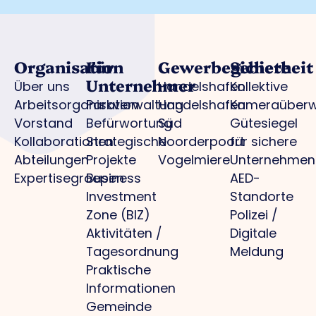
Organisation
Für
Gewerbegebiete
Sicherheit
Unternehmer
Über uns
Handelshafen
Kollektive
Arbeitsorganisation
Parkverwaltung
Handelshafen
Kameraüber
Vorstand
Befürwortung
Süd
Gütesiegel
Kollaborationen
Strategische
Noorderpoort
für sichere
Abteilungen
Projekte
Vogelmiere
Unternehmen
Expertisegroepen
Business
AED-
Investment
Standorte
Zone (BIZ)
Polizei /
Aktivitäten /
Digitale
Tagesordnung
Meldung
Praktische
Informationen
Gemeinde