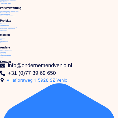
Gütesiegel für sichere Unternehmen
AED-Standorte
Polizei / Digitale Meldung
Parkverwaltung
Gewerbegebiet: sauber, vollständig, sicher
Gemeinsamer Einkauf
Grüne Gewerbegebiete
Aktuelle Infrastruktur / Umleitungen
Projekte
Optimale Infrastruktur
Regionales Branding
Arbeitsmarkt und Wissensentwicklung
Zukunftssicheres Unternehmertum
Zusammenarbeit
Medien
Nachrichten
Fotos
O.Venlo Zeitschrift
Presse
Andere
Datenschutzbestimmungen
Cookie-Politik
Mitglied werden
Anmeldung der Mitglieder
Kontakt
Kontakt
info@ondernemendvenlo.nl
+31 (0)77 39 69 650
Villafloraweg 1, 5928 SZ Venlo