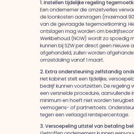
1. Instellen tijdelijke regeling tegemo
Een ondernemer die omzetverlies verwa
de loonkosten aanvragen (maximaal 90% 
van de gevraagde tegemoetkoming. Hier
ontslagen mag worden om bedrijfsecono
Werkbehoud (NOW) wordt zo spoedig moge
kunnen bij SZW per direct geen nieuwe 
afgehandeld, zullen worden afgehande
omzetdaling vanaf 1 maart.
2. Extra ondersteuning zelfstandig o
Het kabinet stelt een tijdelijke, versoe
bedrijf kunnen voortzetten. De regelin
een versnelde procedure, aanvullende i
minimum en hoeft niet worden terugbetaa
vermogens- of partnertoets. Ondersteunin
tegen een verlaagd rentepercentage.
3. Versoepeling uitstel van betaling b
Getroffen ondernemers kunnen eenvoudige