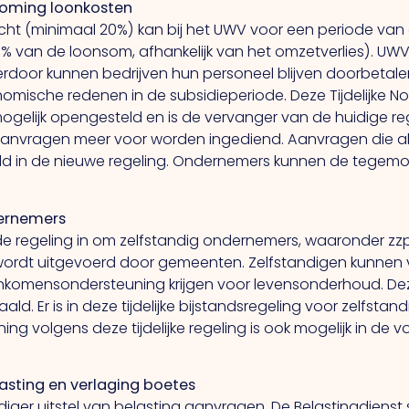
etkoming loonkosten
cht (minimaal 20%) kan bij het UWV voor een periode v
van de loonsom, afhankelijk van het omzetverlies). UWV
door kunnen bedrijven hun personeel blijven doorbetale
mische redenen in de subsidieperiode. Deze Tijdelijke 
lijk opengesteld en is de vervanger van de huidige regel
aanvragen meer voor worden ingediend. Aanvragen die al
ld in de nieuwe regeling. Ondernemers kunnen de tege
ndernemers
pelde regeling in om zelfstandig ondernemers, waaronder zz
g wordt uitgevoerd door gemeenten. Zelfstandigen kunnen
nkomensondersteuning krijgen voor levensonderhoud. Deze
ld. Er is in deze tijdelijke bijstandsregeling voor zelfs
g volgens deze tijdelijke regeling is ook mogelijk in de v
elasting en verlaging boetes
r uitstel van belasting aanvragen. De Belastingdienst st