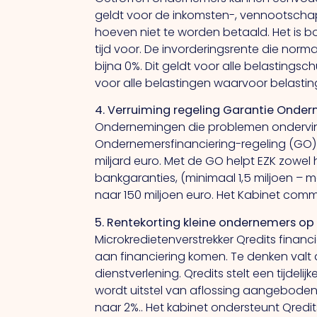
geldt voor de inkomsten-, vennootschaps
hoeven niet te worden betaald. Het is b
tijd voor. De invorderingsrente die norm
bijna 0%. Dit geldt voor alle belastingsc
voor alle belastingen waarvoor belasting
4. Verruiming regeling Garantie Onde
Ondernemingen die problemen ondervind
Ondernemersfinanciering-regeling (GO). 
miljard euro. Met de GO helpt EZK zowe
bankgaranties, (minimaal 1,5 miljoen – 
naar 150 miljoen euro. Het Kabinet commit
5. Rentekorting kleine ondernemers op
Microkredietenverstrekker Qredits financ
aan financiering komen. Te denken valt 
dienstverlening. Qredits stelt een tijde
wordt uitstel van aflossing aangebode
naar 2%.. Het kabinet ondersteunt Qredi