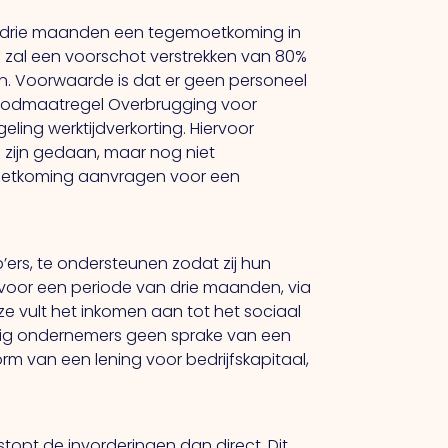
an drie maanden een tegemoetkoming in
 zal een voorschot verstrekken van 80%
n. Voorwaarde is dat er geen personeel
Noodmaatregel Overbrugging voor
ing werktijdverkorting. Hiervoor
 zijn gedaan, maar nog niet
moetkoming aanvragen voor een
p’ers, te ondersteunen zodat zij hun
 voor een periode van drie maanden, via
 vult het inkomen aan tot het sociaal
tandig ondernemers geen sprake van een
orm van een lening voor bedrijfskapitaal,
opt de invorderingen dan direct. Dit