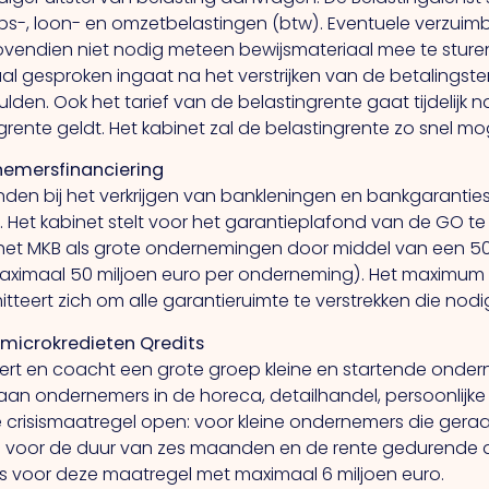
-, loon- en omzetbelastingen (btw). Eventuele verzuimboe
ovendien niet nodig meteen bewijsmateriaal mee te sturen
aal gesproken ingaat na het verstrijken van de betalingster
hulden. Ook het tarief van de belastingrente gaat tijdelijk 
rente geldt. Het kabinet zal de belastingrente zo snel mo
rnemersfinanciering
en bij het verkrijgen van bankleningen en bankgarantie
Het kabinet stelt voor het garantieplafond van de GO te
l het MKB als grote ondernemingen door middel van een 
maximaal 50 miljoen euro per onderneming). Het maximum p
teert zich om alle garantieruimte te verstrekken die nodig
 microkredieten Qredits
iert en coacht een grote groep kleine en startende ondern
aan ondernemers in de horeca, detailhandel, persoonlijke 
lijke crisismaatregel open: voor kleine ondernemers die g
n voor de duur van zes maanden en de rente gedurende 
ts voor deze maatregel met maximaal 6 miljoen euro.