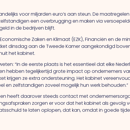
maandelijks voor miljarden euro’s aan steun. De maatregele
zelfstandigen een overbrugging en maken via versoepeld
ld in de bedrijven blijft.
 Economische Zaken en Klimaat (EZK), Financiën en de min
kket dinsdag aan de Tweede Kamer aangekondigd bove
uit het kabinet.
ten: “In de eerste plaats is het essentieel dat elke Ned
n hebben tegelijkertijd grote impact op ondernemers van k
akket krijgen ze extra ondersteuning. Het kabinet vereenv
l en zelfstandigen zoveel mogelijk hun werk behouden.”
t en heeft daarover steeds contact met ondernemersorgan
gsafspraken zorgen er voor dat het kabinet als gevolg va
atsschuld te laten oplopen, dat kan, omdat in goede tijd