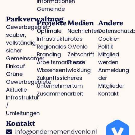
Informationen
Gemeinde
Parkverwaltung
Projekte
Medien
Andere
Gewerbegebiet:
Optimale
Nachrichten
Datenschutz
sauber,
Infrastruktur
Fotos
Cookie-
vollständig,
Regionales
O.Venlo
Politik
sicher
Branding
Zeitschrift
Mitglied
Gemeinsamer
Arbeitsmarkt und
Presse
werden
Einkauf
Wissensentwicklung
Anmeldung
Grüne
Zukunftssicheres
der
Gewerbegebiete
Unternehmertum
Mitglieder
Aktuelle
Zusammenarbeit
Kontakt
Infrastruktur
/
Umleitungen
Kontakt
info@ondernemendvenlo.nl