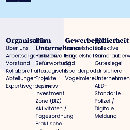
Organisation
Für
Gewerbegebiete
Sicherheit
Unternehmer
Über uns
Handelshafen
Kollektive
Arbeitsorganisation
Parkverwaltung
Handelshafen
Kameraüber
Vorstand
Befürwortung
Süd
Gütesiegel
Kollaborationen
Strategische
Noorderpoort
für sichere
Abteilungen
Projekte
Vogelmiere
Unternehmen
Expertisegroepen
Business
AED-
Investment
Standorte
Zone (BIZ)
Polizei /
Aktivitäten /
Digitale
Tagesordnung
Meldung
Praktische