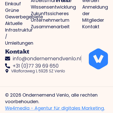
Arbeitsmarkt und
Presse
werden
Einkauf
Wissensentwicklung
Anmeldung
Grüne
Zukunftssicheres
der
Gewerbegebiete
Unternehmertum
Mitglieder
Aktuelle
Zusammenarbeit
Kontakt
Infrastruktur
/
Umleitungen
Kontakt
info@ondernemendvenlo.nl
+31 (0)77 39 69 650
Villafloraweg 1, 5928 SZ Venlo
© 2026 Ondernemend Venlo, alle rechten
voorbehouden.
We4media - Agentur für digitales Marketing.