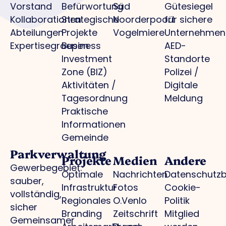
Vorstand
Befürwortung
Süd
Gütesiegel
Kollaborationen
Strategische
Noorderpoort
für sichere
Abteilungen
Projekte
Vogelmiere
Unternehmen
Expertisegroepen
Business
AED-
Investment
Standorte
Zone (BIZ)
Polizei /
Aktivitäten /
Digitale
Tagesordnung
Meldung
Praktische
Informationen
Gemeinde
Parkverwaltung
Projekte
Medien
Andere
Gewerbegebiet:
Optimale
Nachrichten
Datenschutz
sauber,
Infrastruktur
Fotos
Cookie-
vollständig,
Regionales
O.Venlo
Politik
sicher
Branding
Zeitschrift
Mitglied
Gemeinsamer