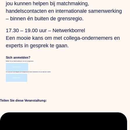
jou kunnen helpen bij matchmaking,
handelscontacten en internationale samenwerking
– binnen én buiten de grensregio.
17.30 – 19.00 uur – Netwerkborrel
Een mooie kans om met collega-ondernemers en
experts in gesprek te gaan.
Sich anmelden?
Melden Sie sich über Bundling an, um sich zu registrieren:
sich einschreiben
Sie sind noch nicht Mitglied von Entrepreneurial Venlo? Informieren Sie sich über die Vorteile:
Mitglied werden
Teilen Sie diese Veranstaltung: