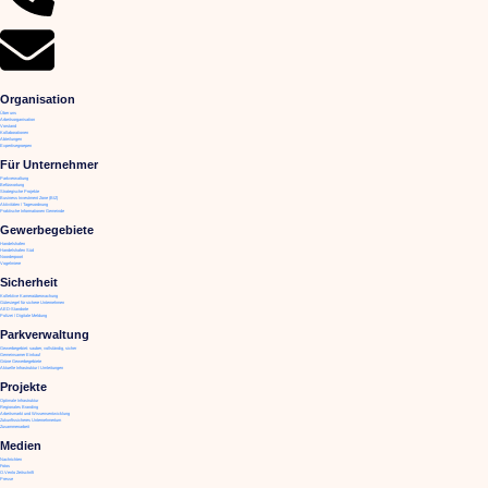
Organisation
Über uns
Arbeitsorganisation
Vorstand
Kollaborationen
Abteilungen
Expertisegroepen
Für Unternehmer
Parkverwaltung
Befürwortung
Strategische Projekte
Business Investment Zone (BIZ)
Aktivitäten / Tagesordnung
Praktische Informationen Gemeinde
Gewerbegebiete
Handelshafen
Handelshafen Süd
Noorderpoort
Vogelmiere
Sicherheit
Kollektive Kameraüberwachung
Gütesiegel für sichere Unternehmen
AED-Standorte
Polizei / Digitale Meldung
Parkverwaltung
Gewerbegebiet: sauber, vollständig, sicher
Gemeinsamer Einkauf
Grüne Gewerbegebiete
Aktuelle Infrastruktur / Umleitungen
Projekte
Optimale Infrastruktur
Regionales Branding
Arbeitsmarkt und Wissensentwicklung
Zukunftssicheres Unternehmertum
Zusammenarbeit
Medien
Nachrichten
Fotos
O.Venlo Zeitschrift
Presse