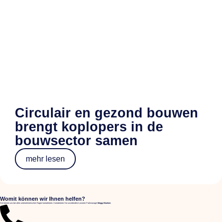
Circulair en gezond bouwen
brengt koplopers in de
bouwsector samen
mehr lesen
Womit können wir Ihnen helfen?
Sie können uns bei allen unternehmerischen Fragen kontaktieren. Kontaktieren Sie unverbindlich unseren Parkmanager
Meggy Blanken
: