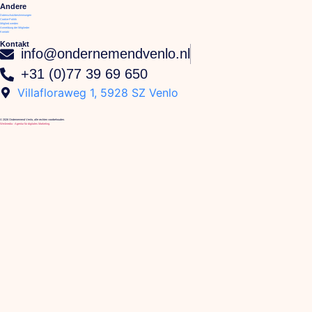
Andere
Datenschutzbestimmungen
Cookie-Politik
Mitglied werden
Anmeldung der Mitglieder
Kontakt
Kontakt
info@ondernemendvenlo.nl
+31 (0)77 39 69 650
Villafloraweg 1, 5928 SZ Venlo
© 2026 Ondernemend Venlo, alle rechten voorbehouden.
We4media - Agentur für digitales Marketing.