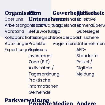
Organisation
Für
Gewerbegebiete
Sicherheit
Unternehmer
Über uns
Handelshafen
Kollektive
Arbeitsorganisation
Parkverwaltung
Handelshafen
Kameraüber
Vorstand
Befürwortung
Süd
Gütesiegel
Kollaborationen
Strategische
Noorderpoort
für sichere
Abteilungen
Projekte
Vogelmiere
Unternehmen
Expertisegroepen
Business
AED-
Investment
Standorte
Zone (BIZ)
Polizei /
Aktivitäten /
Digitale
Tagesordnung
Meldung
Praktische
Informationen
Gemeinde
Parkverwaltung
Projekte
Medien
Andere