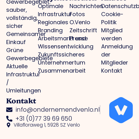
Gewerbegebiet:
Optimale
Nachrichten
Datenschutz
sauber,
Infrastruktur
Fotos
Cookie-
vollständig,
Regionales
O.Venlo
Politik
sicher
Branding
Zeitschrift
Mitglied
Gemeinsamer
Arbeitsmarkt und
Presse
werden
Einkauf
Wissensentwicklung
Anmeldung
Grüne
Zukunftssicheres
der
Gewerbegebiete
Unternehmertum
Mitglieder
Aktuelle
Zusammenarbeit
Kontakt
Infrastruktur
/
Umleitungen
Kontakt
info@ondernemendvenlo.nl
+31 (0)77 39 69 650
Villafloraweg 1, 5928 SZ Venlo