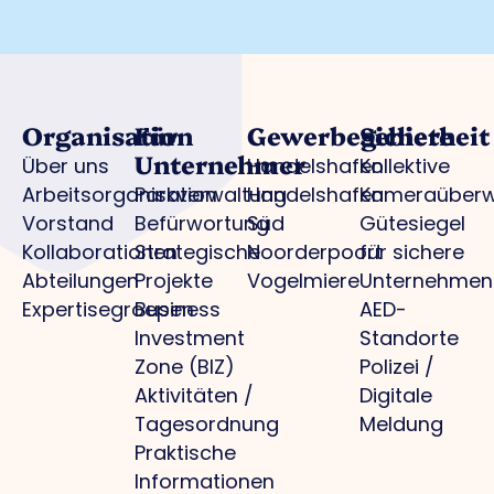
Organisation
Für
Gewerbegebiete
Sicherheit
Unternehmer
Über uns
Handelshafen
Kollektive
Arbeitsorganisation
Parkverwaltung
Handelshafen
Kameraüber
Vorstand
Befürwortung
Süd
Gütesiegel
Kollaborationen
Strategische
Noorderpoort
für sichere
Abteilungen
Projekte
Vogelmiere
Unternehmen
Expertisegroepen
Business
AED-
Investment
Standorte
Zone (BIZ)
Polizei /
Aktivitäten /
Digitale
Tagesordnung
Meldung
Praktische
Informationen