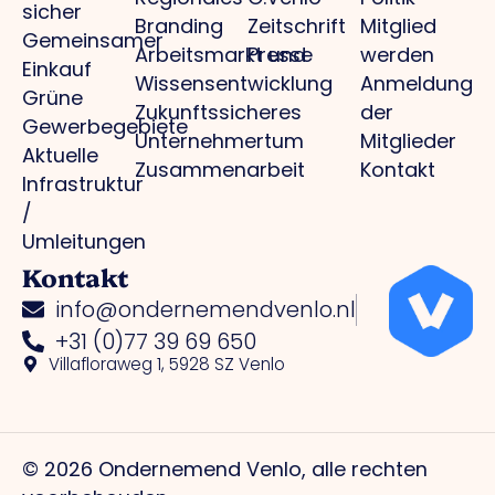
sicher
Branding
Zeitschrift
Mitglied
Gemeinsamer
Arbeitsmarkt und
Presse
werden
Einkauf
Wissensentwicklung
Anmeldung
Grüne
Zukunftssicheres
der
Gewerbegebiete
Unternehmertum
Mitglieder
Aktuelle
Zusammenarbeit
Kontakt
Infrastruktur
/
Umleitungen
Kontakt
info@ondernemendvenlo.nl
+31 (0)77 39 69 650
Villafloraweg 1, 5928 SZ Venlo
© 2026 Ondernemend Venlo, alle rechten