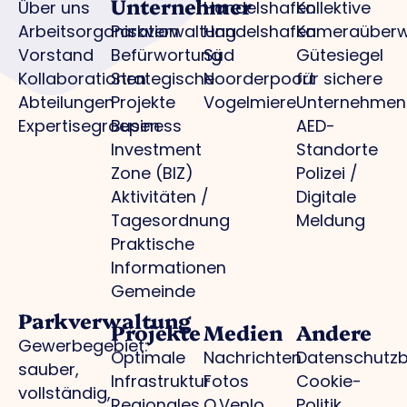
Unternehmer
Über uns
Handelshafen
Kollektive
Arbeitsorganisation
Parkverwaltung
Handelshafen
Kameraüber
Vorstand
Befürwortung
Süd
Gütesiegel
Kollaborationen
Strategische
Noorderpoort
für sichere
Abteilungen
Projekte
Vogelmiere
Unternehmen
Expertisegroepen
Business
AED-
Investment
Standorte
Zone (BIZ)
Polizei /
Aktivitäten /
Digitale
Tagesordnung
Meldung
Praktische
Informationen
Gemeinde
Parkverwaltung
Projekte
Medien
Andere
Gewerbegebiet:
Optimale
Nachrichten
Datenschutz
sauber,
Infrastruktur
Fotos
Cookie-
vollständig,
Regionales
O.Venlo
Politik