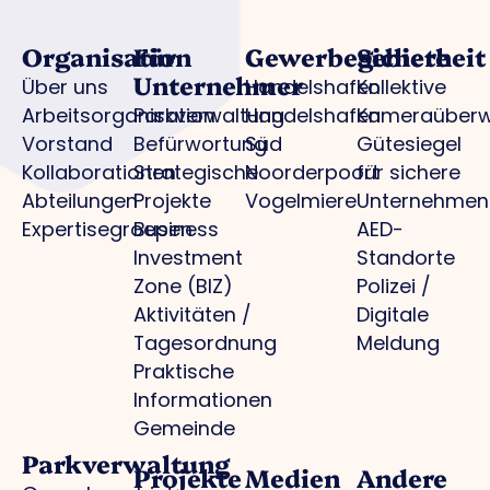
Organisation
Für
Gewerbegebiete
Sicherheit
Unternehmer
Über uns
Handelshafen
Kollektive
Arbeitsorganisation
Parkverwaltung
Handelshafen
Kameraüber
Vorstand
Befürwortung
Süd
Gütesiegel
Kollaborationen
Strategische
Noorderpoort
für sichere
Abteilungen
Projekte
Vogelmiere
Unternehmen
Expertisegroepen
Business
AED-
Investment
Standorte
Zone (BIZ)
Polizei /
Aktivitäten /
Digitale
Tagesordnung
Meldung
Praktische
Informationen
Gemeinde
Parkverwaltung
Projekte
Medien
Andere