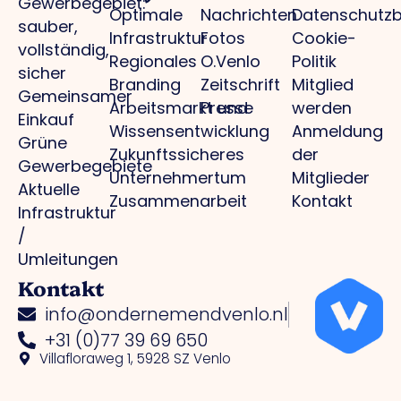
Gewerbegebiet:
Optimale
Nachrichten
Datenschutz
sauber,
Infrastruktur
Fotos
Cookie-
vollständig,
Regionales
O.Venlo
Politik
sicher
Branding
Zeitschrift
Mitglied
Gemeinsamer
Arbeitsmarkt und
Presse
werden
Einkauf
Wissensentwicklung
Anmeldung
Grüne
Zukunftssicheres
der
Gewerbegebiete
Unternehmertum
Mitglieder
Aktuelle
Zusammenarbeit
Kontakt
Infrastruktur
/
Umleitungen
Kontakt
info@ondernemendvenlo.nl
+31 (0)77 39 69 650
Villafloraweg 1, 5928 SZ Venlo