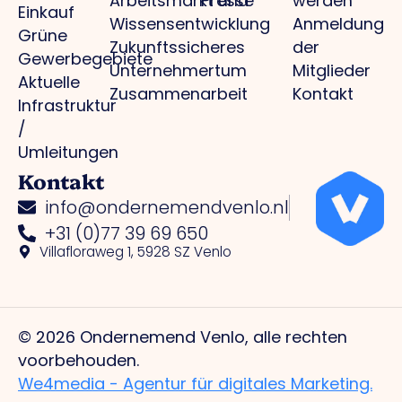
Arbeitsmarkt und
Presse
werden
Einkauf
Wissensentwicklung
Anmeldung
Grüne
Zukunftssicheres
der
Gewerbegebiete
Unternehmertum
Mitglieder
Aktuelle
Zusammenarbeit
Kontakt
Infrastruktur
/
Umleitungen
Kontakt
info@ondernemendvenlo.nl
+31 (0)77 39 69 650
Villafloraweg 1, 5928 SZ Venlo
© 2026 Ondernemend Venlo, alle rechten
voorbehouden.
We4media - Agentur für digitales Marketing.