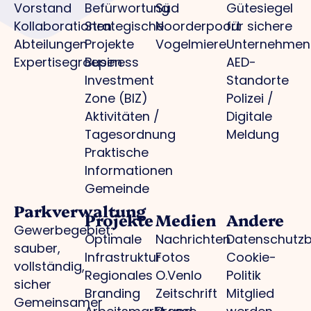
Vorstand
Befürwortung
Süd
Gütesiegel
Kollaborationen
Strategische
Noorderpoort
für sichere
Abteilungen
Projekte
Vogelmiere
Unternehmen
Expertisegroepen
Business
AED-
Investment
Standorte
Zone (BIZ)
Polizei /
Aktivitäten /
Digitale
Tagesordnung
Meldung
Praktische
Informationen
Gemeinde
Parkverwaltung
Projekte
Medien
Andere
Gewerbegebiet:
Optimale
Nachrichten
Datenschutz
sauber,
Infrastruktur
Fotos
Cookie-
vollständig,
Regionales
O.Venlo
Politik
sicher
Branding
Zeitschrift
Mitglied
Gemeinsamer