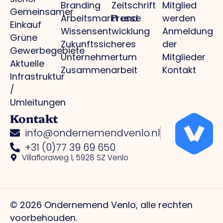
Branding
Zeitschrift
Mitglied
Gemeinsamer
Arbeitsmarkt und
Presse
werden
Einkauf
Wissensentwicklung
Anmeldung
Grüne
Zukunftssicheres
der
Gewerbegebiete
Unternehmertum
Mitglieder
Aktuelle
Zusammenarbeit
Kontakt
Infrastruktur
/
Umleitungen
Kontakt
info@ondernemendvenlo.nl
+31 (0)77 39 69 650
Villafloraweg 1, 5928 SZ Venlo
© 2026 Ondernemend Venlo, alle rechten
voorbehouden.