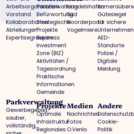
Arbeitsorganisation
Parkverwaltung
Handelshafen
Kameraüber
Vorstand
Befürwortung
Süd
Gütesiegel
Kollaborationen
Strategische
Noorderpoort
für sichere
Abteilungen
Projekte
Vogelmiere
Unternehmen
Expertisegroepen
Business
AED-
Investment
Standorte
Zone (BIZ)
Polizei /
Aktivitäten /
Digitale
Tagesordnung
Meldung
Praktische
Informationen
Gemeinde
Parkverwaltung
Projekte
Medien
Andere
Gewerbegebiet:
Optimale
Nachrichten
Datenschutz
sauber,
Infrastruktur
Fotos
Cookie-
vollständig,
Regionales
O.Venlo
Politik
sicher