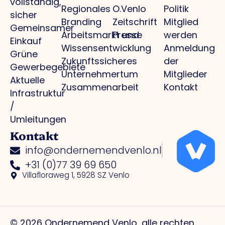
vollständig,
Regionales
O.Venlo
Politik
sicher
Branding
Zeitschrift
Mitglied
Gemeinsamer
Arbeitsmarkt und
Presse
werden
Einkauf
Wissensentwicklung
Anmeldung
Grüne
Zukunftssicheres
der
Gewerbegebiete
Unternehmertum
Mitglieder
Aktuelle
Zusammenarbeit
Kontakt
Infrastruktur
/
Umleitungen
Kontakt
info@ondernemendvenlo.nl
+31 (0)77 39 69 650
Villafloraweg 1, 5928 SZ Venlo
© 2026 Ondernemend Venlo, alle rechten