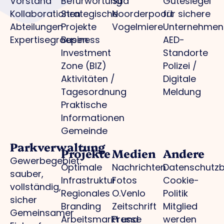
Vorstand
Befürwortung
Süd
Gütesiegel
Kollaborationen
Strategische
Noorderpoort
für sichere
Abteilungen
Projekte
Vogelmiere
Unternehmen
Expertisegroepen
Business
AED-
Investment
Standorte
Zone (BIZ)
Polizei /
Aktivitäten /
Digitale
Tagesordnung
Meldung
Praktische
Informationen
Gemeinde
Parkverwaltung
Projekte
Medien
Andere
Gewerbegebiet:
Optimale
Nachrichten
Datenschutz
sauber,
Infrastruktur
Fotos
Cookie-
vollständig,
Regionales
O.Venlo
Politik
sicher
Branding
Zeitschrift
Mitglied
Gemeinsamer
Arbeitsmarkt und
Presse
werden