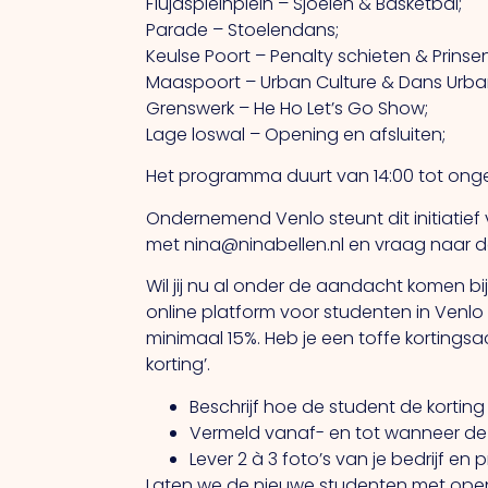
Flujaspleinplein – Sjoelen & Basketbal;
Parade – Stoelendans;
Keulse Poort – Penalty schieten & Prinse
Maaspoort – Urban Culture & Dans Urba
Grenswerk – He Ho Let’s Go Show;
Lage loswal – Opening en afsluiten;
Het programma duurt van 14:00 tot ongev
Ondernemend Venlo steunt dit initiatief
met nina@ninabellen.nl en vraag naar de 
Wil jij nu al onder de aandacht komen bi
online platform voor studenten in Venlo 
minimaal 15%. Heb je een toffe korting
korting’.
Beschrijf hoe de student de korting
Vermeld vanaf- en tot wanneer de k
Lever 2 à 3 foto’s van je bedrijf en
Laten we de nieuwe studenten met op