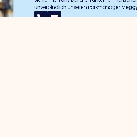
unverbindlich unseren Parkmanager
Meggy
 Unternehmer
Gewerbegebiete
erwaltung
Handelshafen
wortung
Handelshafen Süd
gische Projekte
Noorderpoort