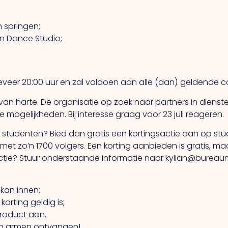
n springen;
n Dance Studio;
eer 20:00 uur en zal voldoen aan alle (dan) geldende co
 van harte. De organisatie op zoek naar partners in dien
mogelijkheden. Bij interesse graag voor 23 juli reageren.
j studenten? Bied dan gratis een kortingsactie aan op stu
met zo’n 1700 volgers. Een korting aanbieden is gratis, ma
sactie? Stuur onderstaande informatie naar kylian@bureau
 kan innen;
orting geldig is;
 product aan.
en armen ontvangen!