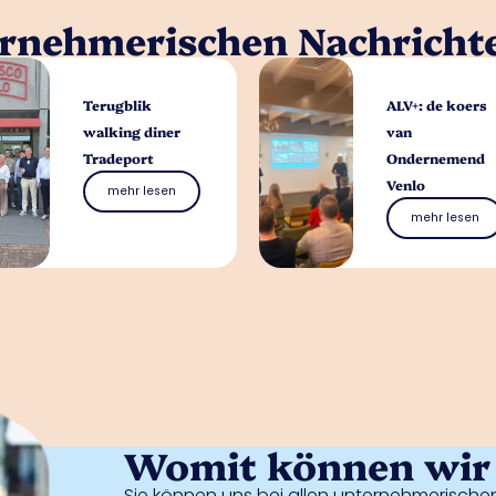
ernehmerischen Nachricht
Terugblik
ALV+: de koers
walking diner
van
Tradeport
Ondernemend
Venlo
mehr lesen
mehr lesen
Womit können wir 
Sie können uns bei allen unternehmerischen