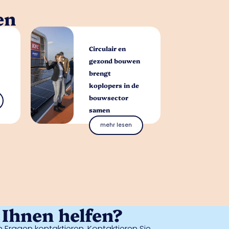
en
Circulair en
gezond bouwen
brengt
koplopers in de
bouwsector
samen
mehr lesen
Ihnen helfen?
 Fragen kontaktieren. Kontaktieren Sie