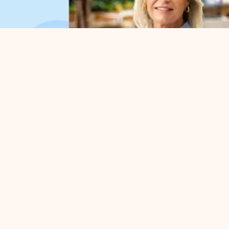
Organisation
Für
Über uns
Parkv
Arbeitsorganisation
Befür
Vorstand
Strate