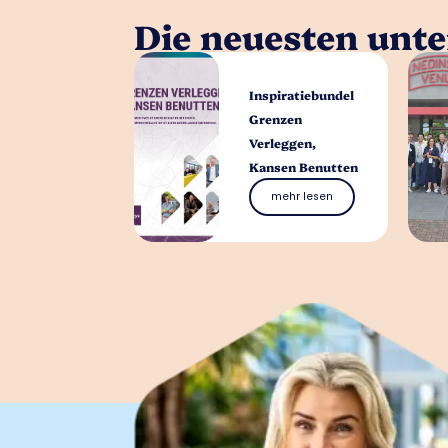
Die neuesten unt
Inspiratiebundel
Grenzen
Verleggen,
Kansen Benutten
mehr lesen