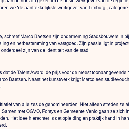
ip aan de horizon gezet om de beste werkgever van de regio t
aren we ‘de aantrekkelijkste werkgever van Limburg’, categori
udie, schreef Marco Baetsen zijn onderneming Stadsbouwers in 
eling en herbestemming van vastgoed. Zijn passie ligt in proje
nderdeel zijn van de identiteit van de stad.
ns dat de Talent Award, de prijs voor de meest toonaangevende
arco Baetsen. Naast het kunstwerk krijgt Marco een studievou
.
nitiatief van alle zes de genomineerden. Niet alleen streden ze a
l. Samen met OGVO, Fontys en Gemeente Venlo gaan ze zich in
den. Het idee hierachter is dat opleiding en praktijk hand in ha
erd.