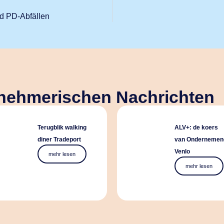
d PD-Abfällen
rnehmerischen Nachrichten
Terugblik walking
ALV+: de koers
diner Tradeport
van Ondernemen
Venlo
mehr lesen
mehr lesen