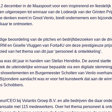
12 december in de Maaspoort voor een inspirerend en feesteli
n uitgeroepen tot winnaar van de Lodewijk van der Grinten Pri
g te denken event in Groot Venlo, biedt ondernemers een bijzon
kaar te ontmoeten.
ige beoordeling van de pitches en bedrijfsbezoeken van de dri
RM en Giselle Vluggen van Forta4U om deze prestigieuze prij
bied van het thema van dit jaar ‘personeel & ontwikkeling’.
a was dit jaar in handen van Stefan Hendrikx. De avond startt
iek de uiteindelijke winnaar bepaalde via een digitale stemmin
e showelementen en Burgemeester Scholten van Venlo overhandi
ijzondere aandacht was er voor het kunstwerk dat aan de winna
s Schobbers.
r/CEO bij Volantis Groep B.V. en alle bedrijven die daar onder
ganisatie met 115 medewerkers. Over het thema personeel & ontw