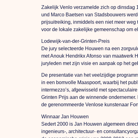
Zakelijk Venlo verzamelde zich op dinsdag 
und
Marco Baetsen van Stadsbouwers
werde
prijsuitreiking, inmiddels een niet meer we
voor de lokale zakelijke gemeenschap om el
Lodewijk-van-der-Grinten-Preis
De jury selecteerde Houwen na een zorgvuld
met Anouk Hendrikx Afonso van maatwerk H
juryleden met zijn visie en aanpak op het ge
De presentatie van het veelzijdige programm
in een bomvolle Maaspoort, waarbij het publ
intermezzo’s, afgewisseld met spectaculair
Grinten Prijs aan de winnende ondernemer. B
de gerenommeerde Venlose kunstenaar Fon
Winnaar Jan Houwen
Sedert 2000 is Jan Houwen algemeen directeu
ingenieurs-, architectuur- en consultancyor