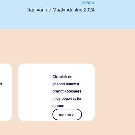
weiter
Dag van de Maakindustrie 2024
Circulair en
d
gezond bouwen
brengt koplopers
in de bouwsector
samen
mehr lesen