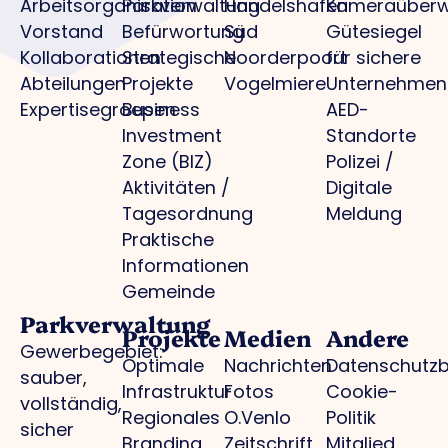
Arbeitsorganisation
Parkverwaltung
Handelshafen
Kameraüber
Vorstand
Befürwortung
Süd
Gütesiegel
Kollaborationen
Strategische
Noorderpoort
für sichere
Abteilungen
Projekte
Vogelmiere
Unternehmen
Expertisegroepen
Business
AED-
Investment
Standorte
Zone (BIZ)
Polizei /
Aktivitäten /
Digitale
Tagesordnung
Meldung
Praktische
Informationen
Gemeinde
Parkverwaltung
Projekte
Medien
Andere
Gewerbegebiet:
Optimale
Nachrichten
Datenschutz
sauber,
Infrastruktur
Fotos
Cookie-
vollständig,
Regionales
O.Venlo
Politik
sicher
Branding
Zeitschrift
Mitglied