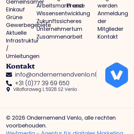
Gemeinsamer
Arbeitsmarkt und
Presse
werden
Einkauf
Wissensentwicklung
Anmeldung
Grüne
Zukunftssicheres
der
Gewerbegebiete
Unternehmertum
Mitglieder
Aktuelle
Zusammenarbeit
Kontakt
Infrastruktur
/
Umleitungen
Kontakt
info@ondernemendvenlo.nl
+31 (0)77 39 69 650
Villafloraweg 1, 5928 SZ Venlo
© 2026 Ondernemend Venlo, alle rechten
voorbehouden.
We4media - Agentur für digitales Marketing.