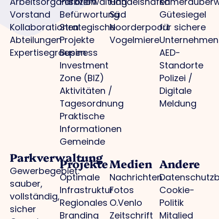
Arbeitsorganisation
Parkverwaltung
Handelshafen
Kameraüber
Vorstand
Befürwortung
Süd
Gütesiegel
Kollaborationen
Strategische
Noorderpoort
für sichere
Abteilungen
Projekte
Vogelmiere
Unternehmen
Expertisegroepen
Business
AED-
Investment
Standorte
Zone (BIZ)
Polizei /
Aktivitäten /
Digitale
Tagesordnung
Meldung
Praktische
Informationen
Gemeinde
Parkverwaltung
Projekte
Medien
Andere
Gewerbegebiet:
Optimale
Nachrichten
Datenschutz
sauber,
Infrastruktur
Fotos
Cookie-
vollständig,
Regionales
O.Venlo
Politik
sicher
Branding
Zeitschrift
Mitglied