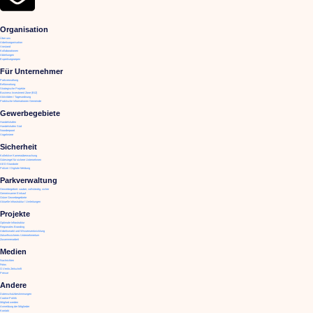
Organisation
Über uns
Arbeitsorganisation
Vorstand
Kollaborationen
Abteilungen
Expertisegroepen
Für Unternehmer
Parkverwaltung
Befürwortung
Strategische Projekte
Business Investment Zone (BIZ)
Aktivitäten / Tagesordnung
Praktische Informationen Gemeinde
Gewerbegebiete
Handelshafen
Handelshafen Süd
Noorderpoort
Vogelmiere
Sicherheit
Kollektive Kameraüberwachung
Gütesiegel für sichere Unternehmen
AED-Standorte
Polizei / Digitale Meldung
Parkverwaltung
Gewerbegebiet: sauber, vollständig, sicher
Gemeinsamer Einkauf
Grüne Gewerbegebiete
Aktuelle Infrastruktur / Umleitungen
Projekte
Optimale Infrastruktur
Regionales Branding
Arbeitsmarkt und Wissensentwicklung
Zukunftssicheres Unternehmertum
Zusammenarbeit
Medien
Nachrichten
Fotos
O.Venlo Zeitschrift
Presse
Andere
Datenschutzbestimmungen
Cookie-Politik
Mitglied werden
Anmeldung der Mitglieder
Kontakt