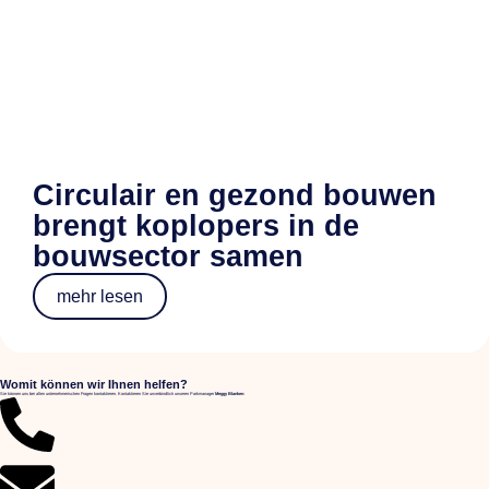
Circulair en gezond bouwen
brengt koplopers in de
bouwsector samen
mehr lesen
Womit können wir Ihnen helfen?
Sie können uns bei allen unternehmerischen Fragen kontaktieren. Kontaktieren Sie unverbindlich unseren Parkmanager
Meggy Blanken
: