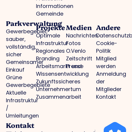
Informationen
Gemeinde
Parkverwaltung
Projekte
Medien
Andere
Gewerbegebiet:
Optimale
Nachrichten
Datenschutz
sauber,
Infrastruktur
Fotos
Cookie-
vollständig,
Regionales
O.Venlo
Politik
sicher
Branding
Zeitschrift
Mitglied
Gemeinsamer
Arbeitsmarkt und
Presse
werden
Einkauf
Wissensentwicklung
Anmeldung
Grüne
Zukunftssicheres
der
Gewerbegebiete
Unternehmertum
Mitglieder
Aktuelle
Zusammenarbeit
Kontakt
Infrastruktur
/
Umleitungen
Kontakt