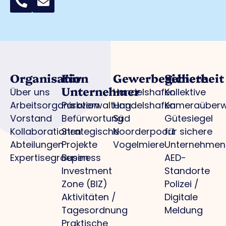
Organisation
Für
Gewerbegebiete
Sicherheit
Unternehmer
Über uns
Handelshafen
Kollektive
Arbeitsorganisation
Parkverwaltung
Handelshafen
Kameraüber
Vorstand
Befürwortung
Süd
Gütesiegel
Kollaborationen
Strategische
Noorderpoort
für sichere
Abteilungen
Projekte
Vogelmiere
Unternehmen
Expertisegroepen
Business
AED-
Investment
Standorte
Zone (BIZ)
Polizei /
Aktivitäten /
Digitale
Tagesordnung
Meldung
Praktische