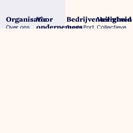
Organisatie
Voor
Bedrijventerreinen
Veiligheid
ondernemers
Over ons
Trade Port
Collectieve
Werkorganisatie
Parkmanagement
Trade Port
camerabewa
Bestuur
Belangenbehartiging
zuid
Keurmerk
Samenwerkingen
Strategische
Noorderpoort
Veilig
Afdelingen
projecten
Spikweien
Ondernemen
Expertisegroepen
Bedrijven
AED
Investerings
locaties
Zone (BIZ)
Politie /
Activiteiten
digitale
/ agenda
aangifte
Praktische
informatie
gemeente
Parkmanagement