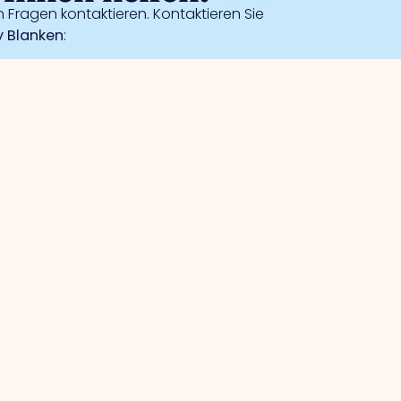
 Fragen kontaktieren. Kontaktieren Sie
 Blanken
:
Sicherheit
Kollektive Kameraüberwachung
Gütesiegel für sichere Unternehmen