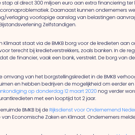
 stap al direct 300 miljoen euro aan extra financiering t
e coronaproblematiek. Daarnaast kunnen ondernemers werk
ing/verlaging voorlopige aanslag van belastingen aanvrage
ijstandsverlening Zelfstandigen.
 Klimaat staat via de BMKB borg voor de kredieten aan on
r terecht bij kredietverstrekkers, zoals banken. In de regu
 dat de financier, vaak een bank, verstrekt. De borg van 
e omvang van het borgstellingskrediet in de BMKB verh
erruimen en hebben bedrijven de mogelijkheid om eerder en
ankondiging op donderdag 12 maart 2020
nog verder word
antkredieten met een looptijd tot 2 jaar.
erruimde BMKB bij de
Rijksdienst voor Ondernemend Nede
ie van Economische Zaken en Klimaat. Ondernemers melden z