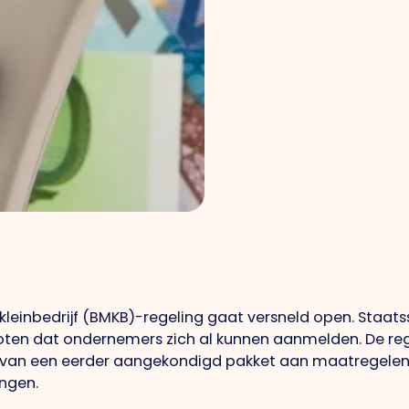
kleinbedrijf (BMKB)-regeling gaat versneld open. Staat
oten dat ondernemers zich al kunnen aanmelden. De re
t van een eerder aangekondigd pakket aan maatregele
angen.