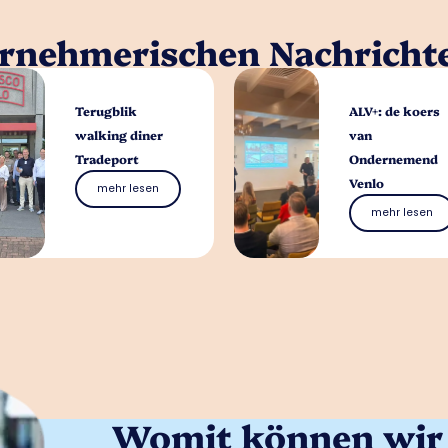
ernehmerischen Nachricht
Terugblik
ALV+: de koers
walking diner
van
Tradeport
Ondernemend
Venlo
mehr lesen
mehr lesen
Womit können wir 