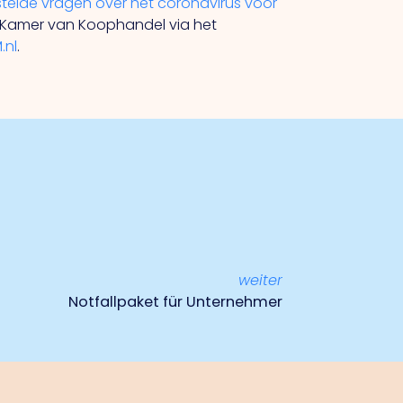
telde vragen over het coronavirus voor
e Kamer van Koophandel via het
.nl
.
weiter
Notfallpaket für Unternehmer