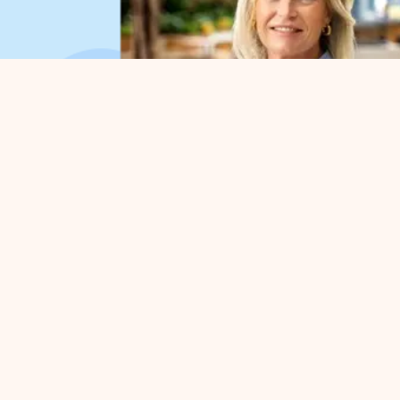
Organisation
Für
Über uns
Parkv
Arbeitsorganisation
Befür