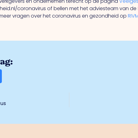
n werkgevers en ondernemen terecht op de pagina
Veelges
rheid.nl/coronavirus of bellen met het adviesteam van d
r meer vragen over het coronavirus en gezondheid op
RIVM
rag:
rus