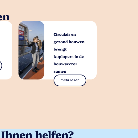
en
Circulair en
gezond bouwen
brengt
koplopers in de
bouwsector
samen
mehr lesen
Ihnen helfen?