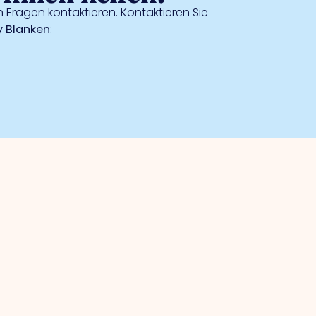
 Fragen kontaktieren. Kontaktieren Sie
 Blanken
:
Sicherheit
Kollektive Kameraüberwachung
Gütesiegel für sichere Unternehmen