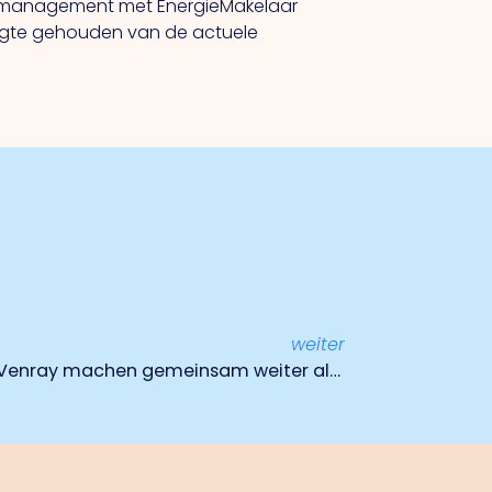
rkmanagement met EnergieMakelaar
ogte gehouden van de actuele
weiter
Rabobank Venlo und Horst Venray machen gemeinsam weiter als Rabobank North Limburg