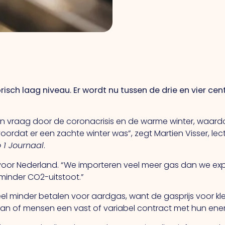
risch laag niveau. Er wordt nu tussen de drie en vier c
n vraag door de coronacrisis en de warme winter, waardoo
rdat er een zachte winter was”, zegt Martien Visser, lecto
 1 Journaal
.
 voor Nederland. “We importeren veel meer gas dan we exp
 minder CO2-uitstoot.”
l minder betalen voor aardgas, want de gasprijs voor kle
 eraan of mensen een vast of variabel contract met hun en