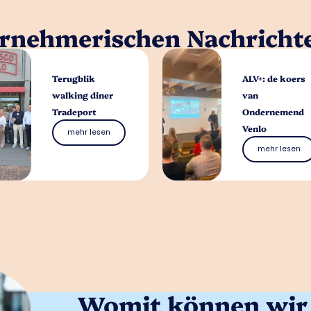
ernehmerischen Nachricht
Terugblik
ALV+: de koers
walking diner
van
Tradeport
Ondernemend
Venlo
mehr lesen
mehr lesen
Womit können wir 