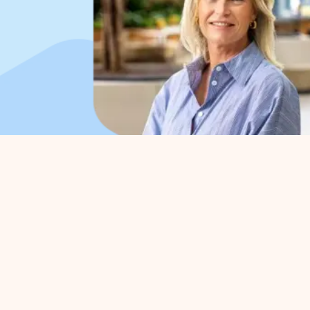
Organisation
Für
Über uns
Parkv
Arbeitsorganisation
Befür