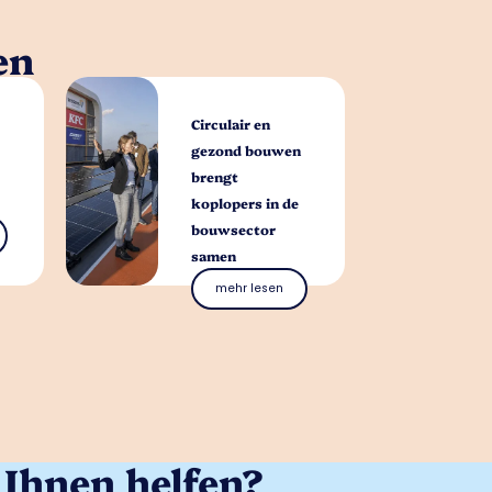
en
Circulair en
gezond bouwen
brengt
koplopers in de
bouwsector
samen
mehr lesen
Ihnen helfen?