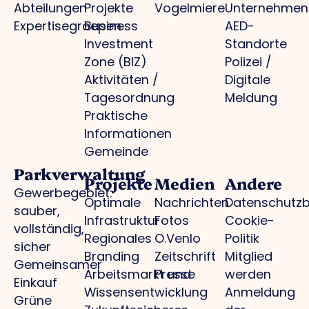
Abteilungen
Projekte
Vogelmiere
Unternehmen
Expertisegroepen
Business
AED-
Investment
Standorte
Zone (BIZ)
Polizei /
Aktivitäten /
Digitale
Tagesordnung
Meldung
Praktische
Informationen
Gemeinde
Parkverwaltung
Projekte
Medien
Andere
Gewerbegebiet:
Optimale
Nachrichten
Datenschutz
sauber,
Infrastruktur
Fotos
Cookie-
vollständig,
Regionales
O.Venlo
Politik
sicher
Branding
Zeitschrift
Mitglied
Gemeinsamer
Arbeitsmarkt und
Presse
werden
Einkauf
Wissensentwicklung
Anmeldung
Grüne