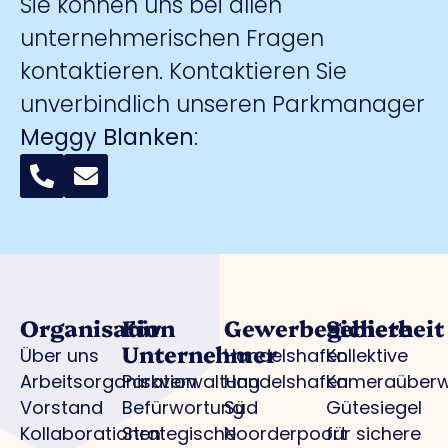
Sie können uns bei allen
unternehmerischen Fragen
kontaktieren. Kontaktieren Sie
unverbindlich unseren Parkmanager
Meggy Blanken
:
Organisation
Für
Gewerbegebiete
Sicherheit
Unternehmer
Über uns
Handelshafen
Kollektive
Arbeitsorganisation
Parkverwaltung
Handelshafen
Kameraüber
Vorstand
Befürwortung
Süd
Gütesiegel
Kollaborationen
Strategische
Noorderpoort
für sichere