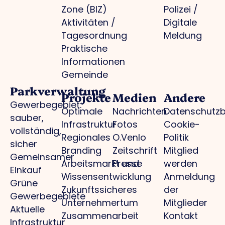
Zone (BIZ)
Polizei /
Aktivitäten /
Digitale
Tagesordnung
Meldung
Praktische
Informationen
Gemeinde
Parkverwaltung
Projekte
Medien
Andere
Gewerbegebiet:
Optimale
Nachrichten
Datenschutz
sauber,
Infrastruktur
Fotos
Cookie-
vollständig,
Regionales
O.Venlo
Politik
sicher
Branding
Zeitschrift
Mitglied
Gemeinsamer
Arbeitsmarkt und
Presse
werden
Einkauf
Wissensentwicklung
Anmeldung
Grüne
Zukunftssicheres
der
Gewerbegebiete
Unternehmertum
Mitglieder
Aktuelle
Zusammenarbeit
Kontakt
Infrastruktur