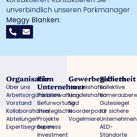
unverbindlich unseren Parkmanager
Meggy Blanken
:
Organisation
Für
Gewerbegebiete
Sicherheit
Unternehmer
Über uns
Handelshafen
Kollektive
Arbeitsorganisation
Parkverwaltung
Handelshafen
Kameraüber
Vorstand
Befürwortung
Süd
Gütesiegel
Kollaborationen
Strategische
Noorderpoort
für sichere
Abteilungen
Projekte
Vogelmiere
Unternehmen
Expertisegroepen
Business
AED-
Investment
Standorte