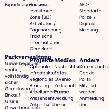
Expertisegroepen
Business
AED-
Investment
Standorte
Zone (BIZ)
Polizei /
Aktivitäten /
Digitale
Tagesordnung
Meldung
Praktische
Informationen
Gemeinde
Parkverwaltung
Projekte
Medien
Andere
Gewerbegebiet:
Optimale
Nachrichten
Datenschutz
sauber,
Infrastruktur
Fotos
Cookie-
vollständig,
Regionales
O.Venlo
Politik
sicher
Branding
Zeitschrift
Mitglied
Gemeinsamer
Arbeitsmarkt und
Presse
werden
Einkauf
Wissensentwicklung
Anmeldung
Grüne
Zukunftssicheres
der
Gewerbegebiete