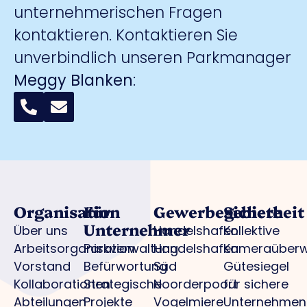
unternehmerischen Fragen
kontaktieren. Kontaktieren Sie
unverbindlich unseren Parkmanager
Meggy Blanken
:
Organisation
Für
Gewerbegebiete
Sicherheit
Unternehmer
Über uns
Handelshafen
Kollektive
Arbeitsorganisation
Parkverwaltung
Handelshafen
Kameraüber
Vorstand
Befürwortung
Süd
Gütesiegel
Kollaborationen
Strategische
Noorderpoort
für sichere
Abteilungen
Projekte
Vogelmiere
Unternehmen