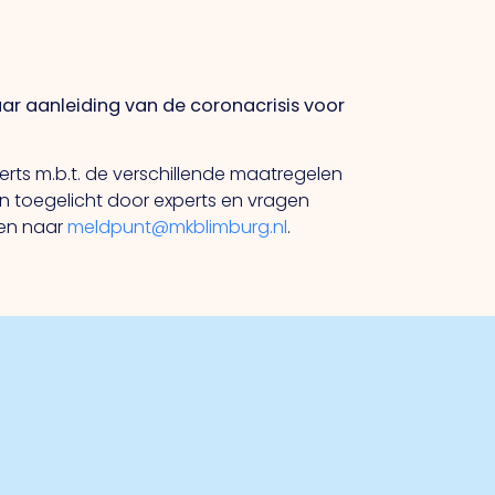
r aanleiding van de coronacrisis voor
ts m.b.t. de verschillende maatregelen
 toegelicht door experts en vragen
ren naar
meldpunt@mkblimburg.nl
.