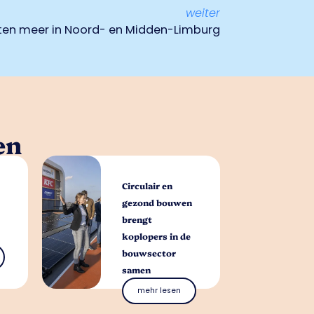
weiter
en meer in Noord- en Midden-Limburg
en
Circulair en
gezond bouwen
brengt
koplopers in de
bouwsector
samen
mehr lesen