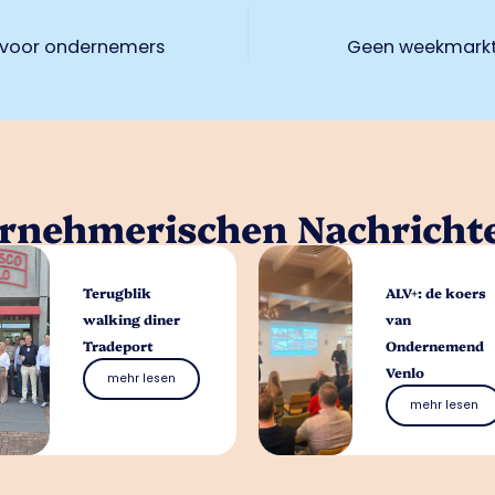
en voor ondernemers
Geen weekmarkt
ernehmerischen Nachricht
Terugblik
ALV+: de koers
walking diner
van
Tradeport
Ondernemend
Venlo
mehr lesen
mehr lesen