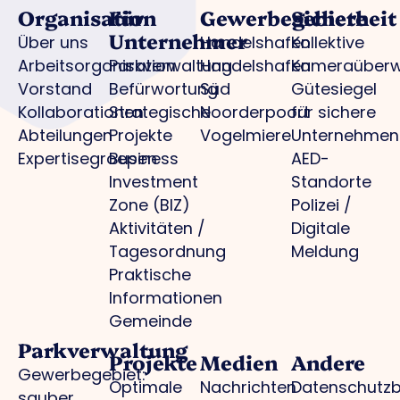
Organisation
Für
Gewerbegebiete
Sicherheit
Unternehmer
Über uns
Handelshafen
Kollektive
Arbeitsorganisation
Parkverwaltung
Handelshafen
Kameraüber
Vorstand
Befürwortung
Süd
Gütesiegel
Kollaborationen
Strategische
Noorderpoort
für sichere
Abteilungen
Projekte
Vogelmiere
Unternehmen
Expertisegroepen
Business
AED-
Investment
Standorte
Zone (BIZ)
Polizei /
Aktivitäten /
Digitale
Tagesordnung
Meldung
Praktische
Informationen
Gemeinde
Parkverwaltung
Projekte
Medien
Andere
Gewerbegebiet:
Optimale
Nachrichten
Datenschutz
sauber,