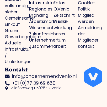
Infrastruktur
Fotos
Cookie-
vollständig,
Regionales
O.Venlo
Politik
sicher
Branding
Zeitschrift
Mitglied
Gemeinsamer
Arbeitsmarkt und
Presse
werden
Einkauf
Wissensentwicklung
Anmeldung
Grüne
Zukunftssicheres
der
Gewerbegebiete
Unternehmertum
Mitglieder
Aktuelle
Zusammenarbeit
Kontakt
Infrastruktur
/
Umleitungen
Kontakt
info@ondernemendvenlo.nl
+31 (0)77 39 69 650
Villafloraweg 1, 5928 SZ Venlo