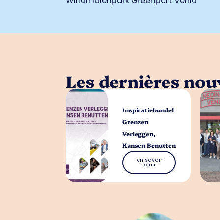
Windmolenpark Greenport Venlo
Les dernières nouv
Inspiratiebundel
Grenzen
Verleggen,
Kansen Benutten
en savoir
plus