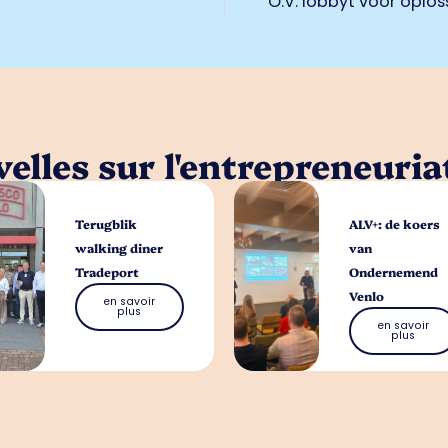
O.V. lobbyt voor opl
elles sur l'entrepreneuria
Terugblik
ALV+: de koers
walking diner
van
Tradeport
Ondernemend
Venlo
en savoir
plus
en savoir
plus