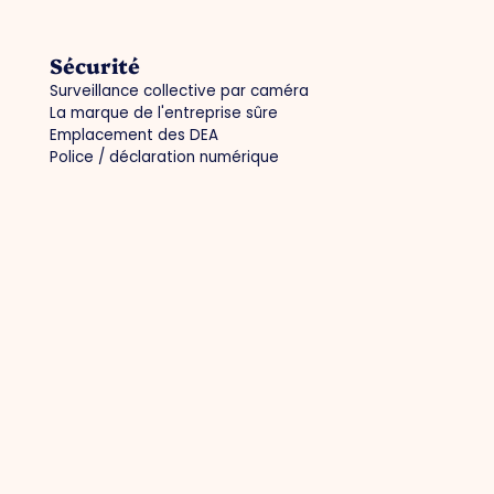
Sécurité
Surveillance collective par caméra
La marque de l'entreprise sûre
Emplacement des DEA
Police / déclaration numérique
Autres
Politique de confidentialité
Politique en matière de cookies
Devenir membre
Connexion des membres
Contact