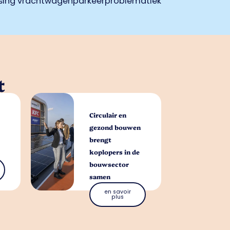
ossing vrachtwagenparkeerproblematiek
t
Circulair en
gezond bouwen
brengt
koplopers in de
bouwsector
samen
en savoir
plus