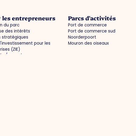
 les entrepreneurs
Parcs d'activités
n du parc
Port de commerce
e des intérêts
Port de commerce sud
s stratégiques
Noorderpoort
'investissement pour les
Mouron des oiseaux
rises (ZIE)
tés / agenda
mations pratiques commune
ets
Les médias
frastructure optimale
Actualités
 régionale
Photos
 du travail et développement
Magazine O.Venlo
onnaissances
Presse
treprise à l'épreuve du temps
oration