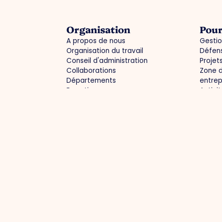
Organisation
Pour
A propos de nous
Gestio
Organisation du travail
Défens
Conseil d'administration
Projet
Collaborations
Zone d
Départements
entrep
Expertisegroepen
Activi
Infor
Gestion du parc
Proj
Parc d'activités : propre, complet, sûr
Une in
Achats groupés
Marque
Parcs d'activités verts
Marché
Infrastructure actuelle / déviations
des c
Une en
Collab
Contact