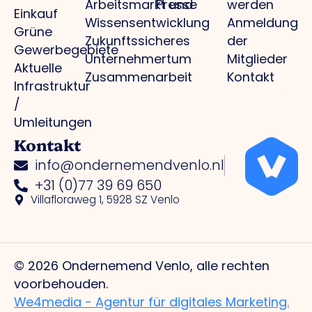
Arbeitsmarkt und
Presse
werden
Einkauf
Wissensentwicklung
Anmeldung
Grüne
Zukunftssicheres
der
Gewerbegebiete
Unternehmertum
Mitglieder
Aktuelle
Zusammenarbeit
Kontakt
Infrastruktur
/
Umleitungen
Kontakt
info@ondernemendvenlo.nl
+31 (0)77 39 69 650
Villafloraweg 1, 5928 SZ Venlo
© 2026 Ondernemend Venlo, alle rechten
voorbehouden.
We4media - Agentur für digitales Marketing.