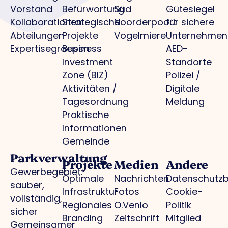
Vorstand
Befürwortung
Süd
Gütesiegel
Kollaborationen
Strategische
Noorderpoort
für sichere
Abteilungen
Projekte
Vogelmiere
Unternehmen
Expertisegroepen
Business
AED-
Investment
Standorte
Zone (BIZ)
Polizei /
Aktivitäten /
Digitale
Tagesordnung
Meldung
Praktische
Informationen
Gemeinde
Parkverwaltung
Projekte
Medien
Andere
Gewerbegebiet:
Optimale
Nachrichten
Datenschutz
sauber,
Infrastruktur
Fotos
Cookie-
vollständig,
Regionales
O.Venlo
Politik
sicher
Branding
Zeitschrift
Mitglied
Gemeinsamer