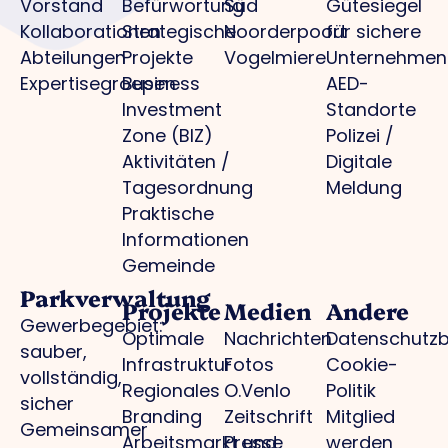
Vorstand
Befürwortung
Süd
Gütesiegel
Kollaborationen
Strategische
Noorderpoort
für sichere
Abteilungen
Projekte
Vogelmiere
Unternehmen
Expertisegroepen
Business
AED-
Investment
Standorte
Zone (BIZ)
Polizei /
Aktivitäten /
Digitale
Tagesordnung
Meldung
Praktische
Informationen
Gemeinde
Parkverwaltung
Projekte
Medien
Andere
Gewerbegebiet:
Optimale
Nachrichten
Datenschutz
sauber,
Infrastruktur
Fotos
Cookie-
vollständig,
Regionales
O.Venlo
Politik
sicher
Branding
Zeitschrift
Mitglied
Gemeinsamer
Arbeitsmarkt und
Presse
werden