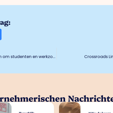
rag:
Logistieke bedrijven slaan handen ineen om studenten en werkzoekenden te enthousiasmeren voor sector
Crossroads Li
ernehmerischen Nachricht
Terugblik
ALV+: de koers