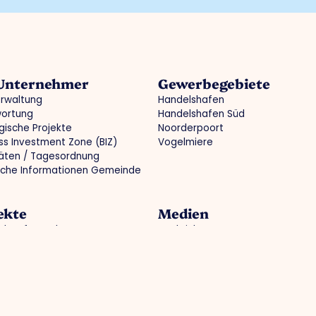
 Unternehmer
Gewerbegebiete
erwaltung
Handelshafen
wortung
Handelshafen Süd
gische Projekte
Noorderpoort
ss Investment Zone (BIZ)
Vogelmiere
täten / Tagesordnung
sche Informationen Gemeinde
ekte
Medien
le Infrastruktur
Nachrichten
ales Branding
Fotos
smarkt und Wissensentwicklung
O.Venlo Zeitschrift
ftssicheres Unternehmertum
Presse
menarbeit