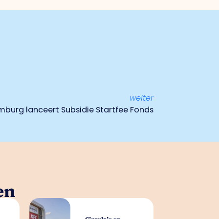
weiter
mburg lanceert Subsidie Startfee Fonds
en
Circulair en