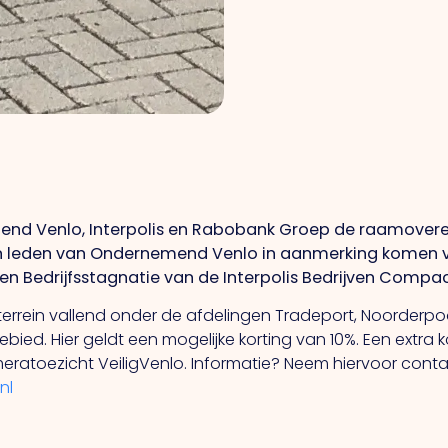
nd Venlo, Interpolis en Rabobank Groep de raamove
n leden van Ondernemend Venlo in aanmerking komen vo
 Bedrijfsstagnatie van de Interpolis Bedrijven Compact Po
nterrein vallend onder de afdelingen Tradeport, Noorderpo
bied. Hier geldt een mogelijke korting van 10%. Een extra k
cameratoezicht VeiligVenlo. Informatie? Neem hiervoor con
nl