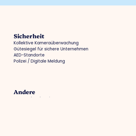
Sicherheit
Kollektive Kameraüberwachung
Gütesiegel für sichere Unternehmen
AED-Standorte
Polizei / Digitale Meldung
Andere
Datenschutzbestimmungen
Cookie-Politik
Mitglied werden
Anmeldung der Mitglieder
Kontakt