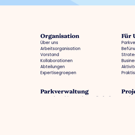
Organisation
Für
Über uns
Parkv
Arbeitsorganisation
Befür
Vorstand
Strate
Kollaborationen
Busine
Abteilungen
Aktivi
Expertisegroepen
Prakti
Parkverwaltung
Proj
Gewerbegebiet: sauber, vollständig,
Optima
sicher
Region
Gemeinsamer Einkauf
Arbeit
Grüne Gewerbegebiete
Zukun
Aktuelle Infrastruktur / Umleitungen
Zusam