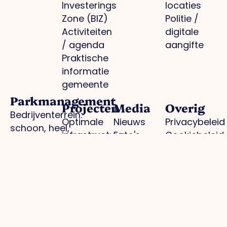
Investerings
locaties
Zone (BIZ)
Politie /
Activiteiten
digitale
/ agenda
aangifte
Praktische
informatie
gemeente
Parkmanagement
Projecten
Media
Overig
Bedrijventerrein:
Optimale
Nieuws
Privacybeleid
schoon, heel,
infrastructuur
Foto's
Cookiebeleid
veilig
Regionale
O.Venlo
Lid worden
Collectieve
branding
Magazine
Inloggen
inkoop
Arbeidsmarkt en
Pers
voor leden
Groene
kennisontwikkeling
Contact
bedrijventerreinen
Toekomstbestendig
Actuele
ondernemen
infrastructuur