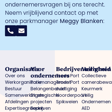
ondernemersvragen bij ons terecht.
Neem vrijblijvend contact op met
onze parkmanager
Meggy Blanken
:
Organisatie
Voor
Bedrijventerreinen
Veiligheid
ondernemers
Over ons
Trade Port
Collectieve
Werkorganisatie
Parkmanagement
Trade Port
camerabewa
Bestuur
Belangenbehartiging
zuid
Keurmerk
Samenwerkingen
Strategische
Noorderpoort
Veilig
Afdelingen
projecten
Spikweien
Ondernemen
Expertisegroepen
Bedrijven
AED