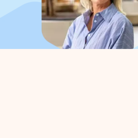
Organisation
Für
Über uns
Parkv
Arbeitsorganisation
Befür
Vorstand
Strate
Kollaborationen
Busine
Abteilungen
Aktivi