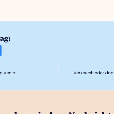
rag:
ig Venlo
Verkeershinder doo