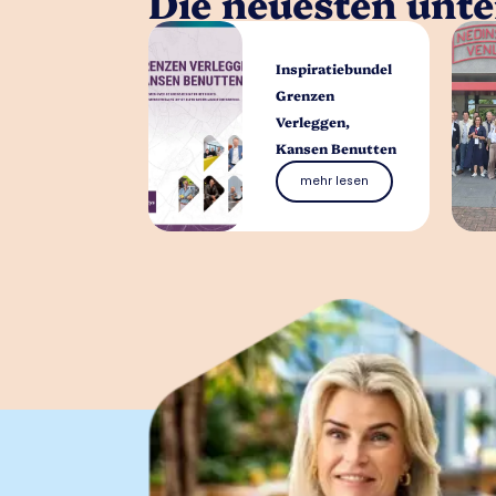
Die neuesten unt
Inspiratiebundel
Grenzen
Verleggen,
Kansen Benutten
mehr lesen