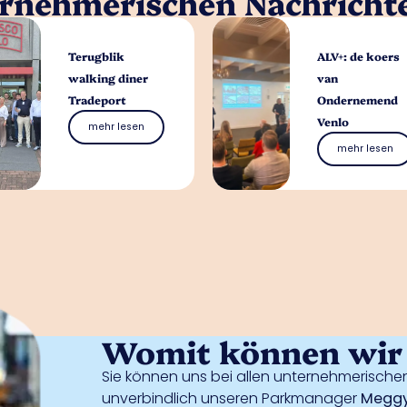
ernehmerischen Nachricht
Terugblik
ALV+: de koers
walking diner
van
Tradeport
Ondernemend
Venlo
mehr lesen
mehr lesen
Womit können wir 
Sie können uns bei allen unternehmerischen
unverbindlich unseren Parkmanager
Meggy