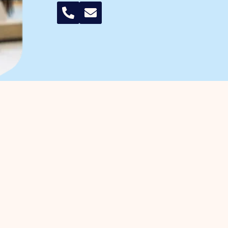
 Unternehmer
Gewerbegebiete
erwaltung
Handelshafen
wortung
Handelshafen Süd
gische Projekte
Noorderpoort
ss Investment Zone (BIZ)
Vogelmiere
täten / Tagesordnung