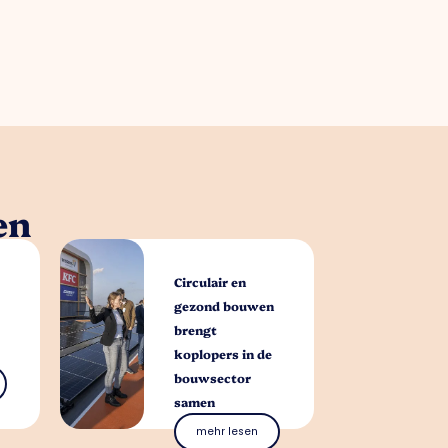
en
Circulair en
gezond bouwen
brengt
koplopers in de
bouwsector
samen
mehr lesen