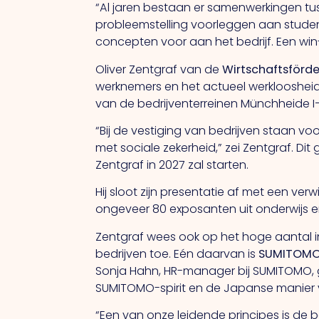
“Al jaren bestaan er samenwerkingen tus
probleemstelling voorleggen aan studen
concepten voor aan het bedrijf. Een win-
Oliver Zentgraf van de
Wirtschaftsförd
werknemers en het actueel werkloosheidsc
van de bedrijventerreinen Münchheide I–
“Bij de vestiging van bedrijven staan v
met sociale zekerheid,” zei Zentgraf. D
Zentgraf in 2027 zal starten.
Hij sloot zijn presentatie af met een ve
ongeveer 80 exposanten uit onderwijs en
Zentgraf wees ook op het hoge aantal in
bedrijven toe. Eén daarvan is
SUMITOM
Sonja Hahn, HR-manager bij SUMITOMO, gaf
SUMITOMO-spirit en de Japanse manier
“Een van onze leidende principes is de 