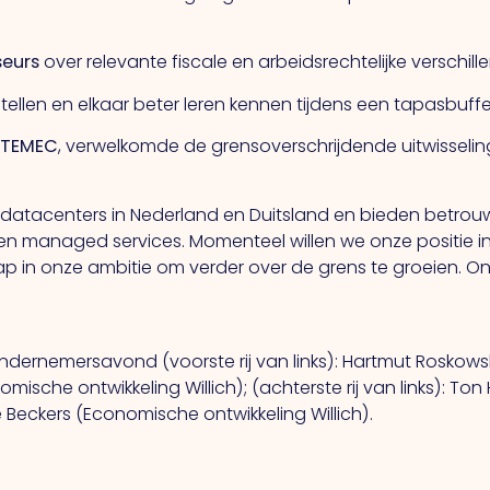
seurs
over relevante fiscale en arbeidsrechtelijke verschil
llen en elkaar beter leren kennen tijdens een tapasbuff
STEMEC
, verwelkomde de grensoverschrijdende uitwisseli
igen datacenters in Nederland en Duitsland en bieden bet
 en managed services. Momenteel willen we onze positie i
 stap in onze ambitie om verder over de grens te groeien
dernemersavond (voorste rij van links): Hartmut Roskows
sche ontwikkeling Willich); (achterste rij van links): Ton 
 Beckers (Economische ontwikkeling Willich).