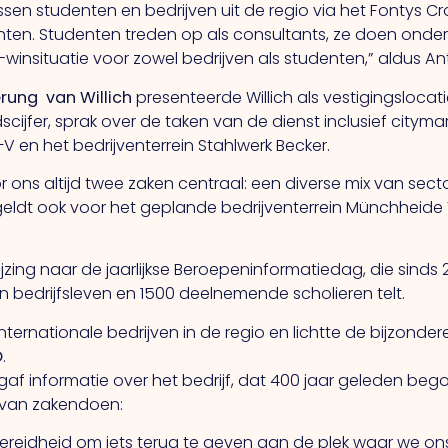
sen studenten en bedrijven uit de regio via het Fontys Cr
ten. Studenten treden op als consultants, ze doen onder
winsituatie voor zowel bedrijven als studenten,” aldus An
erung
van Willich
presenteerde Willich als vestigingslocatie
ijfer, sprak over de taken van de dienst inclusief citymar
V en het bedrijventerrein Stahlwerk Becker.
oor ons altijd twee zaken centraal: een diverse mix van s
it geldt ook voor het geplande bedrijventerrein Münchheid
rwijzing naar de jaarlijkse Beroepeninformatiedag, die sin
 bedrijfsleven en 1500 deelnemende scholieren telt.
ternationale bedrijven in de regio en lichtte de bijzonde
O
.
 informatie over het bedrijf, dat 400 jaar geleden begon 
 van zakendoen:
bereidheid om iets terug te geven aan de plek waar we ons