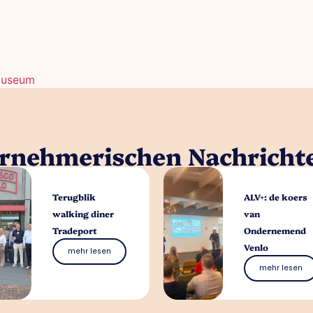
 Museum
ernehmerischen Nachricht
Terugblik
ALV+: de koers
walking diner
van
Tradeport
Ondernemend
Venlo
mehr lesen
mehr lesen