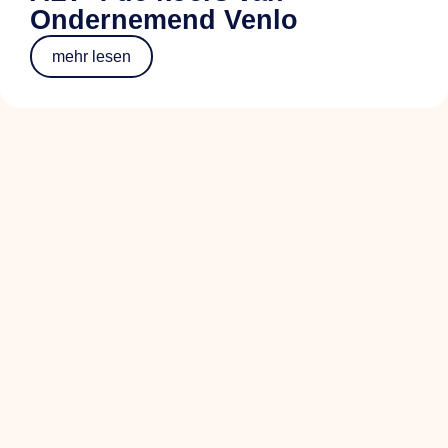
Ondernemend Venlo
mehr lesen
Circulair en gezond bouwen
brengt koplopers in de
bouwsector samen