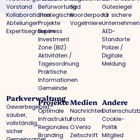
Vorstand
Befürwortung
Süd
Gütesiegel
Kollaborationen
Strategische
Noorderpoort
für sichere
Abteilungen
Projekte
Vogelmiere
Unternehmen
Expertisegroepen
Business
AED-
Investment
Standorte
Zone (BIZ)
Polizei /
Aktivitäten /
Digitale
Tagesordnung
Meldung
Praktische
Informationen
Gemeinde
Parkverwaltung
Projekte
Medien
Andere
Gewerbegebiet:
Optimale
Nachrichten
Datenschutz
sauber,
Infrastruktur
Fotos
Cookie-
vollständig,
Regionales
O.Venlo
Politik
sicher
Branding
Zeitschrift
Mitglied
Gemeinsamer