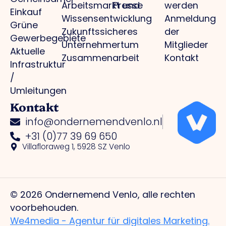
Arbeitsmarkt und
Presse
werden
Einkauf
Wissensentwicklung
Anmeldung
Grüne
Zukunftssicheres
der
Gewerbegebiete
Unternehmertum
Mitglieder
Aktuelle
Zusammenarbeit
Kontakt
Infrastruktur
/
Umleitungen
Kontakt
info@ondernemendvenlo.nl
+31 (0)77 39 69 650
Villafloraweg 1, 5928 SZ Venlo
© 2026 Ondernemend Venlo, alle rechten
voorbehouden.
We4media - Agentur für digitales Marketing.